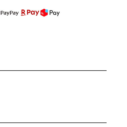
PREMIUM
全て
新作
全て