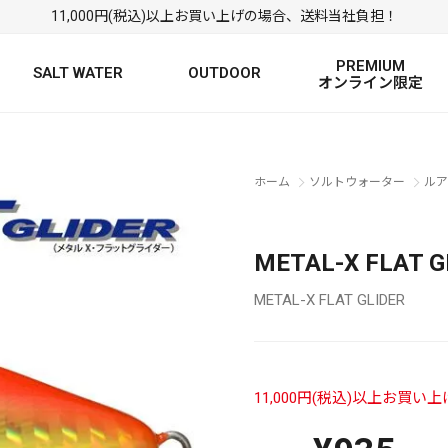
11,000円(税込)以上お買い上げの場合、送料当社負担！
PREMIUM
SALT WATER
OUTDOOR
オンライン限定
FRESH WATER TOP
SALT WATER TOP
絞り込み検索
ホーム
ソルトウォーター
ルア
BASS ROD
SALTWATER ROD
BASS LURE
TROUT ROD
SALTWATER LURE
TROUT LURE
METAL-X FLAT
METAL-X FLAT GLIDER
11,000円(税込)以上お買
定
FRESH WATER