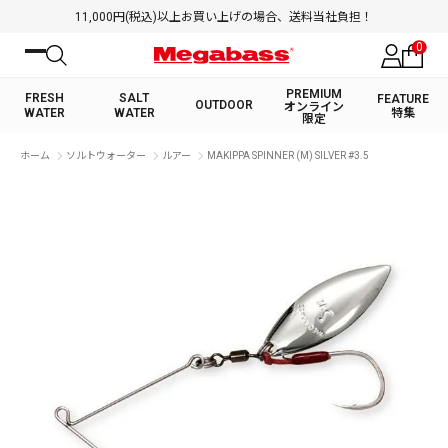
11,000円(税込)以上お買い上げの場合、送料当社負担！
0
PREMIUM
FRESH
SALT
FEATURE
OUTDOOR
オンライン
WATER
WATER
特集
限定
絞り込み検索
ホーム
ソルトウォーター
ルアー
MAKIPPA SPINNER (M) SILVER #3.5
FRESH WATER TOP
SALT WATER TOP
BASS ROD
SALTWATER ROD
BASS LURE
TROUT ROD
SALTWATER LURE
TROUT LURE
キーワード
カテゴリ
PREMIUM オンライン限定
FRESH WATER