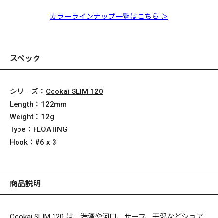
ケルトンチャートⅡ
PM センシングレッド
インレットイナッコ
GP スパークリングチ
チャート
グリーンマッカレル
GLX キャンディーレッ
生イワシ
遠州キス
ヘッド
ャートヘッド
ドヘッド
カラーラインナップ一覧はこちら ＞
スペック
シリーズ：
Cookai SLIM 120
Length：
122mm
Weight：
12g
Type：
FLOATING
Hook：
#6 x 3
商品説明
Cookai SLIM 120 は、港湾や河口、サーフ、干潟などショア