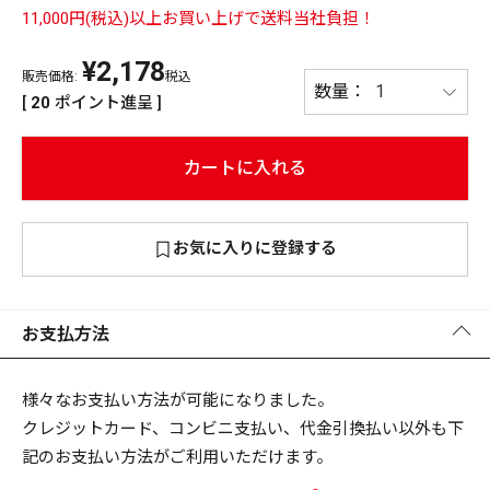
11,000円(税込)以上お買い上げで送料当社負担！
PREMIUM
¥
2,178
PREMIUM
［ オンライン限定 ］
販売価格:
税込
全て
[
20
ポイント進呈 ]
カートに入れる
新作
お気に入りに登録する
2026
NEW PRODUCTS
全て
お支払方法
リセット
この内容で検索する
様々なお支払い方法が可能になりました。
クレジットカード、コンビニ支払い、代金引換払い以外も下
記のお支払い方法がご利用いただけます。