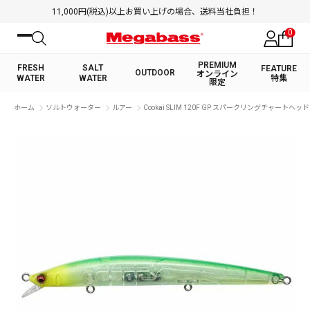
11,000円(税込)以上お買い上げの場合、送料当社負担！
0
PREMIUM
FRESH
SALT
FEATURE
OUTDOOR
オンライン
WATER
WATER
特集
限定
絞り込み検索
ホーム
ソルトウォーター
ルアー
Cookai SLIM 120F GP スパークリングチャートヘッド
FRESH WATER TOP
SALT WATER TOP
BASS ROD
SALTWATER ROD
BASS LURE
TROUT ROD
SALTWATER LURE
TROUT LURE
キーワード
カテゴリ
PREMIUM オンライン限定
FRESH WATER