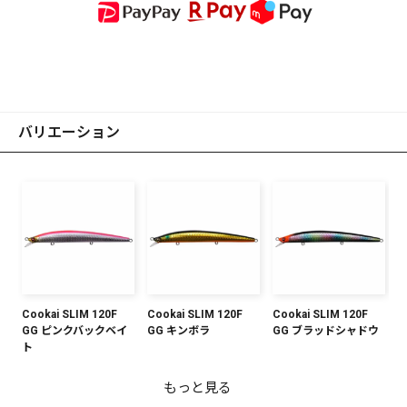
バリエーション
Cookai SLIM 120F
Cookai SLIM 120F
Cookai SLIM 120F
GG ピンクバックベイ
GG キンボラ
GG ブラッドシャドウ
ト
もっと見る
Cookai SLIM 120F ス
Cookai SLIM 120F
Cookai SLIM 120F FA
Cookai SLIM 120F
Cookai SLIM 120F ど
Cookai SLIM 120F FA
Cookai SLIM 120F
Cookai SLIM 120F FA
Cookai SLIM 120F FA