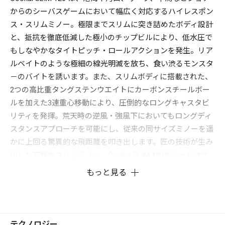
からのシーバスゲームにおいて幅広く対応するハイレスポン
ス・スリムミノー。極限までスリムに突き詰めたボディ設計
と、抵抗を徹底低減した極小のチップビルにより、低水圧で
もしなやかなタイトピッチ・ロールアクションを発生。リア
ルベイトのような極細の線光明滅を放ち、食い渋るモンスタ
－のバイトを誘います。また、スリムボディに搭載された、
2つの高比重タングステンウエイトにカーボンスチールボー
ルを加えた3連重心移動により、圧倒的なロングキャスタビ
リティを発揮。荒天時の逆風・強風下においてもロングディ
スタンスアプローチを可能にし、従来の同サイズミノーを遥
かに上回る驚異的な飛距離を叩き出します。匠の技術が生み
出した究極のスリムミノー、Cookai SLIM 120がシーバスゲ
ームの新たな一手を切り拓きます。
もっと見る
テクノロジー