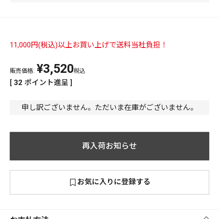
PREMIUM
PREMIUM
［ オンライン限定 ］
全て
11,000円(税込)以上お買い上げで送料当社負担！
¥
3,520
販売価格:
税込
[
32
ポイント進呈 ]
申し訳ございません。ただいま在庫がございません。
新作
2026
NEW PRODUCTS
全て
再入荷お知らせ
リセット
この内容で検索する
お気に入りに登録する