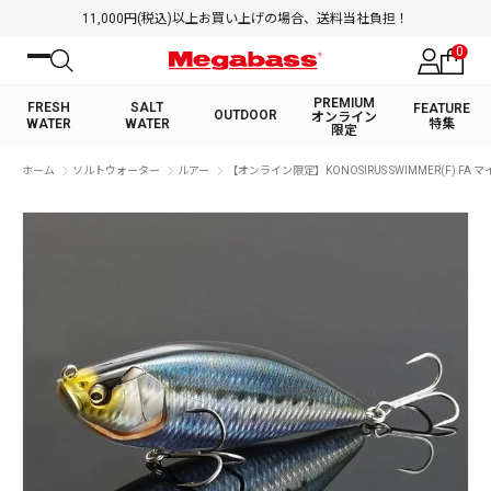
11,000円(税込)以上お買い上げの場合、送料当社負担！
0
PREMIUM
FRESH
SALT
FEATURE
OUTDOOR
オンライン
WATER
WATER
特集
限定
絞り込み検索
ホーム
ソルトウォーター
ルアー
【オンライン限定】KONOSIRUS SWIMMER(F) FA 
FRESH WATER TOP
SALT WATER TOP
BASS ROD
SALTWATER ROD
BASS LURE
TROUT ROD
SALTWATER LURE
TROUT LURE
キーワード
カテゴリ
PREMIUM オンライン限定
FRESH WATER