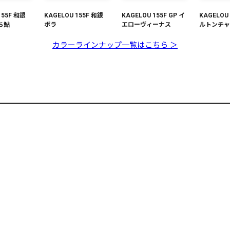
155F 和銀
KAGELOU 155F 和銀
KAGELOU 155F GP イ
KAGELOU
ち鮎
ボラ
エローヴィーナス
ルトンチ
カラーラインナップ一覧はこちら ＞