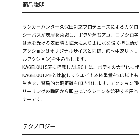
商品説明
ランカーハンター久保田剛之プロデュースによるカゲロウシリ
シーバスが表層を意識し、ボラや落ちアユ、コノシロ等
は水を受ける表面積の拡大により更に水を強く押し動か
アクションはオリジナルサイズと同様、低～中速リトリ
ルアクション)を生み出します。
KAGELOU155Fに搭載したLBOⅡは、ボディの大
KAGELOU124Fと比較してウエイト本体重量を2
生させ、驚異的な飛距離を叩き出します。アクション開
リーリングの瞬間から即座にアクションを始動する圧巻の
ナーです。
テクノロジー