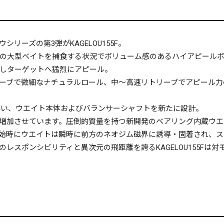
ーズの第3弾がKAGELOU155F。
の大型ベイトを捕食する状況でボリューム感のあるハイアピール
しターゲットへ猛烈にアピール。
ーブで微細なナチュラルロール、中～高速リトリーブでアピール力
型化に伴い、ウエイト本体およびバランサーシャフトを新たに設計。
倍以上も増加させています。圧倒的質量を持つ新開発のベアリング内蔵
始時にウエイトは瞬時に前方のネオジム磁界に誘導・固着され、ス
レスポンシビリティと異次元の飛距離を誇るKAGELOU155Fは