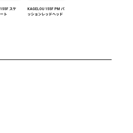
 155F スケ
KAGELOU 155F PM パ
ャート
ッションレッドヘッド