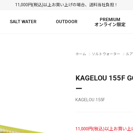
11,000円(税込)以上お買い上げの場合、送料当社負担！
PREMIUM
SALT WATER
OUTDOOR
オンライン限定
FRESH WATER TOP
SALT WATER TOP
絞り込み検索
ホーム
ソルトウォーター
ルア
BASS ROD
SALTWATER ROD
BASS LURE
TROUT ROD
SALTWATER LURE
TROUT LURE
KAGELOU 155
ー
KAGELOU 155F
定
FRESH WATER
11,000円(税込)以上お買