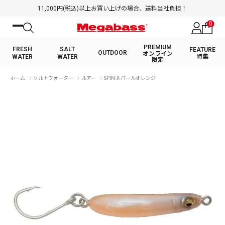
11,000円(税込)以上お買い上げの場合、送料当社負担！
0
PREMIUM
FRESH
SALT
FEATURE
OUTDOOR
オンライン
WATER
WATER
特集
限定
絞り込み検索
ホーム
ソルトウォーター
ルアー
SPIN-X パールオレンジ
FRESH WATER TOP
SALT WATER TOP
BASS ROD
SALTWATER ROD
BASS LURE
TROUT ROD
SALTWATER LURE
TROUT LURE
キーワード
カテゴリ
PREMIUM オンライン限定
FRESH WATER