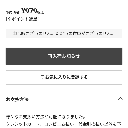
¥
979
PREMIUM
販売価格:
税込
PREMIUM
[
9
ポイント進呈 ]
［ オンライン限定 ］
全て
申し訳ございません。ただいま在庫がございません。
再入荷お知らせ
新作
2026
NEW PRODUCTS
お気に入りに登録する
全て
お支払方法
リセット
この内容で検索する
様々なお支払い方法が可能になりました。
クレジットカード、コンビニ支払い、代金引換払い以外も下