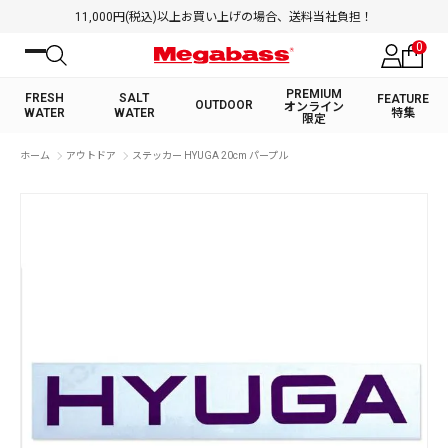
11,000円(税込)以上お買い上げの場合、送料当社負担！
0
PREMIUM
FRESH
SALT
FEATURE
OUTDOOR
オンライン
WATER
WATER
特集
限定
絞り込み検索
ホーム
アウトドア
ステッカー HYUGA 20cm パープル
FRESH WATER TOP
SALT WATER TOP
BASS ROD
SALTWATER ROD
BASS LURE
TROUT ROD
SALTWATER LURE
TROUT LURE
キーワード
カテゴリ
PREMIUM オンライン限定
FRESH WATER