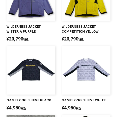
WILDERNESS JACKET
WILDERNESS JACKET
WISTERIA PURPLE
COMPETITION YELLOW
¥
20,790
¥
20,790
税込
税込
GAME LONG SLEEVE BLACK
GAME LONG SLEEVE WHITE
¥
4,950
¥
4,950
税込
税込