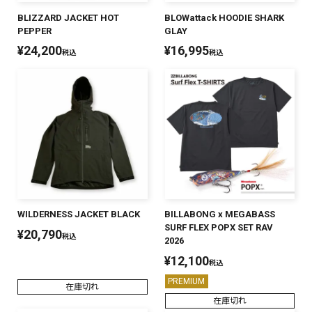
BLIZZARD JACKET HOT
BLOWattack HOODIE SHARK
PEPPER
GLAY
¥
24,200
¥
16,995
税込
税込
WILDERNESS JACKET BLACK
BILLABONG x MEGABASS
SURF FLEX POPX SET RAV
¥
20,790
税込
2026
¥
12,100
税込
PREMIUM
在庫切れ
在庫切れ