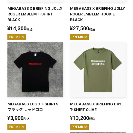
MEGABASS X BRIEFING JOLLY
MEGABASS X BRIEFING JOLLY
ROGER EMBLEM T-SHIRT
ROGER EMBLEM HOODIE
BLACK
BLACK
¥
14,300
¥
27,500
税込
税込
PREMIUM
PREMIUM
MEGABASS LOGO T-SHIRTS
MEGABASS X BRIEFING DRY
ブラック レッドロゴ
T-SHIRT OLIVE
¥
3,900
¥
13,200
税込
税込
PREMIUM
PREMIUM