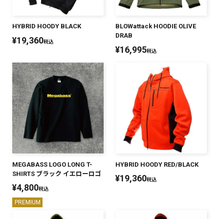
HYBRID HOODY BLACK
BLOWattack HOODIE OLIVE
DRAB
¥
19,360
税込
¥
16,995
税込
MEGABASS LOGO LONG T-
HYBRID HOODY RED/BLACK
SHIRTS ブラック イエローロゴ
¥
19,360
税込
¥
4,800
税込
PREMIUM