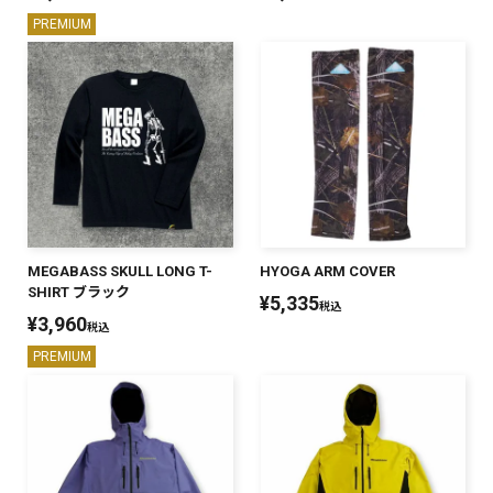
PREMIUM
MEGABASS SKULL LONG T-
HYOGA ARM COVER
SHIRT ブラック
¥
5,335
税込
¥
3,960
税込
PREMIUM