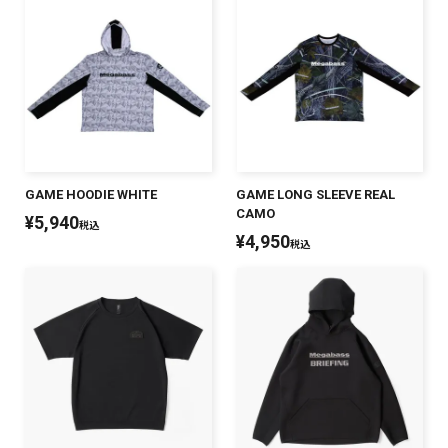
GAME HOODIE WHITE
GAME LONG SLEEVE REAL
CAMO
¥
5,940
税込
¥
4,950
税込