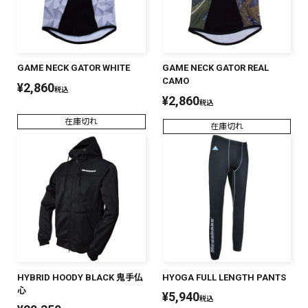
GAME NECK GATOR WHITE
GAME NECK GATOR REAL
CAMO
¥
2,860
税込
¥
2,860
税込
在庫切れ
在庫切れ
HYBRID HOODY BLACK 鬼手仏
HYOGA FULL LENGTH PANTS
心
¥
5,940
税込