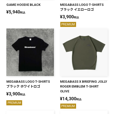
GAME HOODIE BLACK
MEGABASS LOGO T-SHIRTS
PREMIUM
ブラック イエローロゴ
¥
5,940
税込
PREMIUM
¥
3,900
［ オンライン限定 ］
税込
全て
PREMIUM
新作
2026
NEW PRODUCTS
全て
MEGABASS LOGO T-SHIRTS
MEGABASS X BRIEFING JOLLY
ブラック ホワイトロゴ
ROGER EMBLEM T-SHIRT
OLIVE
リセット
この内容で検索する
¥
3,900
税込
¥
14,300
税込
PREMIUM
PREMIUM