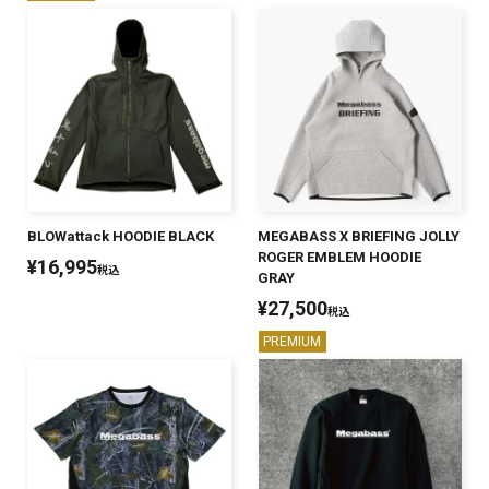
BLOWattack HOODIE BLACK
MEGABASS X BRIEFING JOLLY
ROGER EMBLEM HOODIE
¥
16,995
税込
GRAY
¥
27,500
税込
PREMIUM