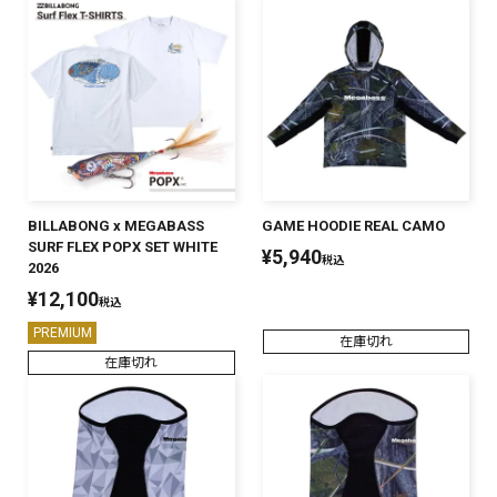
BILLABONG x MEGABASS
GAME HOODIE REAL CAMO
SURF FLEX POPX SET WHITE
¥
5,940
税込
2026
¥
12,100
税込
PREMIUM
在庫切れ
在庫切れ