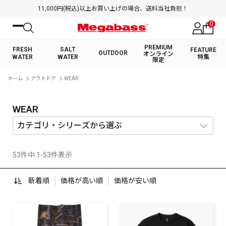
11,000円(税込)以上お買い上げの場合、送料当社負担！
0
PREMIUM
FRESH
SALT
FEATURE
OUTDOOR
オンライン
WATER
WATER
特集
限定
絞り込み検索
ホーム
アウトドア
WEAR
FRESH WATER TOP
SALT WATER TOP
BASS ROD
SALTWATER ROD
BASS LURE
TROUT ROD
SALTWATER LURE
TROUT LURE
キーワード
WEAR
53件中 1-53件表示
カテゴリ
新着順
価格が高い順
価格が安い順
PREMIUM オンライン限定
FRESH WATER