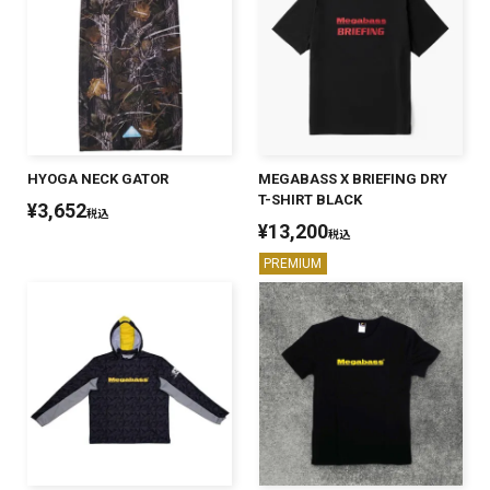
SALT WATER
OUTDOOR
HYOGA NECK GATOR
MEGABASS X BRIEFING DRY
価格
～
¥
¥
T-SHIRT BLACK
¥
3,652
税込
¥
13,200
税込
PREMIUM
在庫あり
在庫
全て