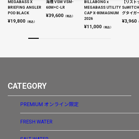
MEGABASS X
海煙 VSM VSM-
BILLABONG x
【リスト
BRIEFING ANGLER
60M+C-LR
MEGABASS UTILITY
SuWIT
POD BLACK
CAP X-80MAGNUM
グタイガー 
39,600
（税込）
2026
19,800
3,960
（税込）
11,000
（税込）
CATEGORY
PREMIUM
オンライン限定
FRESH WATER