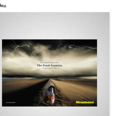
PREMIUM
0
税込
全て
新作
全て