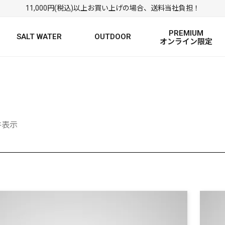
11,000円(税込)以上お買い上げの場合、送料当社負担！
PREMIUM
SALT WATER
OUTDOOR
オンライン限定
FRESH WATER TOP
SALT WATER TOP
絞り込み検索
BASS ROD
SALTWATER ROD
BASS LURE
TROUT ROD
SALTWATER LURE
TROUT LURE
6件表示
定
FRESH WATER