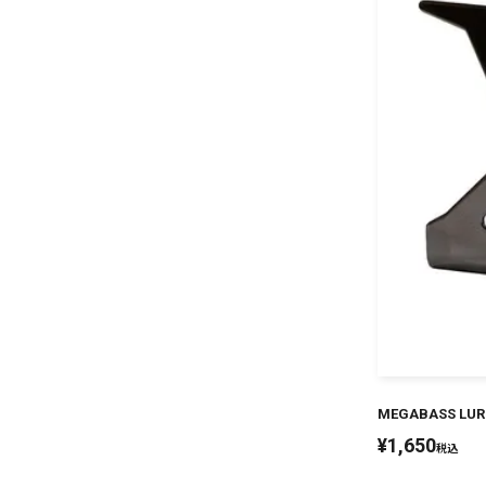
MEGABASS LUR
¥
1,650
税込