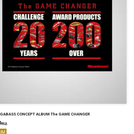
EGABASS CONCEPT ALBUM The GAME CHANGER
0
税込
UM