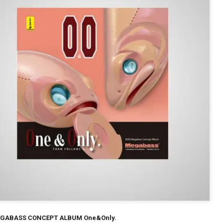
～
¥
在庫あり
全て
EGABASS CONCEPT ALBUM One&Only.