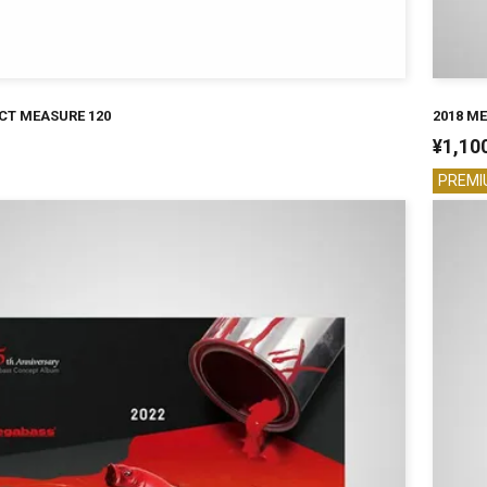
CT MEASURE 120
2018 ME
¥
1,10
PREMI