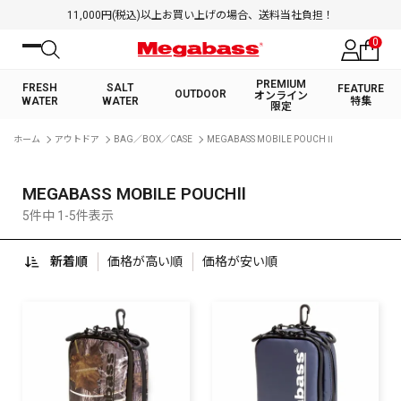
11,000円(税込)以上お買い上げの場合、送料当社負担！
0
PREMIUM
FRESH
SALT
FEATURE
OUTDOOR
オンライン
WATER
WATER
特集
限定
絞り込み検索
ホーム
アウトドア
BAG／BOX／CASE
MEGABASS MOBILE POUCHⅡ
FRESH WATER TOP
SALT WATER TOP
BASS ROD
SALTWATER ROD
BASS LURE
TROUT ROD
SALTWATER LURE
TROUT LURE
キーワード
MEGABASS MOBILE POUCHⅡ
5件中 1-5件表示
新着順
価格が高い順
価格が安い順
カテゴリ
PREMIUM オンライン限定
FRESH WATER