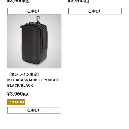
¥
3,960
¥
3,960
税込
税込
PREMIUM
在庫切れ
在庫切れ
PREMIUM
［ オンライン限定 ］
全て
新作
2026
NEW PRODUCTS
【オンライン限定】
全て
MEGABASS MOBILE POUCHⅡ
BLACK/BLACK
¥
3,960
税込
PREMIUM
リセット
この内容で検索する
在庫切れ