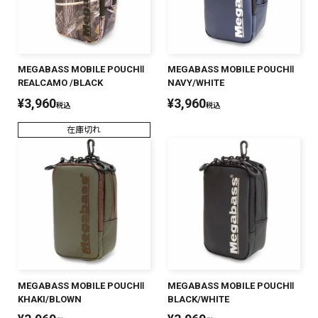
SALT WATER
OUTDOOR
MEGABASS MOBILE POUCHⅡ
MEGABASS MOBILE POUCHⅡ
REALCAMO /BLACK
NAVY/WHITE
¥
3,960
¥
3,960
税込
税込
価格
～
¥
¥
在庫切れ
在庫あり
在庫
全て
MEGABASS MOBILE POUCHⅡ
MEGABASS MOBILE POUCHⅡ
KHAKI/BLOWN
BLACK/WHITE