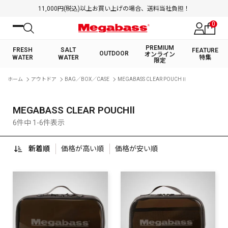
11,000円(税込)以上お買い上げの場合、送料当社負担！
0
PREMIUM
FRESH
SALT
FEATURE
OUTDOOR
オンライン
WATER
WATER
特集
限定
絞り込み検索
ホーム
アウトドア
BAG／BOX／CASE
MEGABASS CLEAR POUCHⅡ
FRESH WATER TOP
SALT WATER TOP
BASS ROD
SALTWATER ROD
BASS LURE
TROUT ROD
SALTWATER LURE
TROUT LURE
キーワード
MEGABASS CLEAR POUCHⅡ
6件中 1-6件表示
新着順
価格が高い順
価格が安い順
カテゴリ
PREMIUM オンライン限定
FRESH WATER