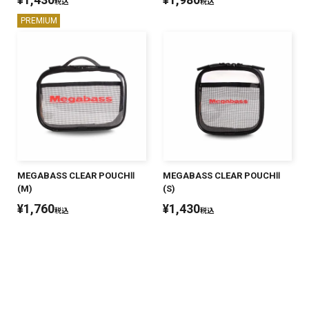
税込
税込
PREMIUM
PREMIUM
PREMIUM
［ オンライン限定 ］
全て
新作
2026
NEW PRODUCTS
MEGABASS CLEAR POUCHⅡ
MEGABASS CLEAR POUCHⅡ
(M)
(S)
全て
¥
1,760
¥
1,430
税込
税込
リセット
この内容で検索する