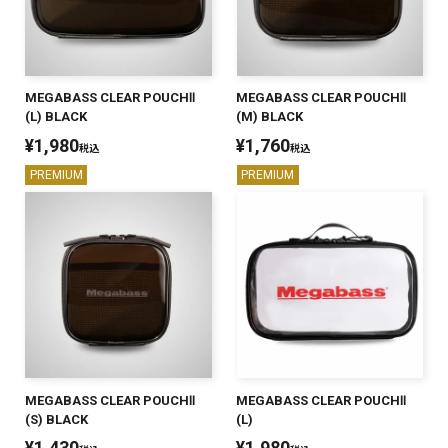
SALT WATER
OUTDOOR
MEGABASS CLEAR POUCHⅡ
MEGABASS CLEAR POUCHⅡ
(L) BLACK
(M) BLACK
¥
1,980
¥
1,760
税込
税込
価格
～
¥
¥
PREMIUM
PREMIUM
在庫あり
在庫
全て
MEGABASS CLEAR POUCHⅡ
MEGABASS CLEAR POUCHⅡ
(S) BLACK
(L)
¥
1,430
¥
1,980