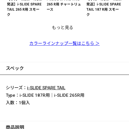
発送】i-SLIDE SPARE
265 R用 チャートリュ
発送】i-SLIDE SPARE
TAIL 265 R用 スモー
ース
TAIL 187 R用 スモー
ク
ク
もっと見る
i-SLIDE SPARE TAIL
【予約：8月末～9月末
【予約：8月末～9月末
187 R用 アンバー
発送】i-SLIDE SPARE
発送】i-SLIDE SPARE
TAIL 187 R用 チャー
TAIL 187 R用 ピンク
カラーラインナップ一覧はこちら ＞
トリュース
スペック
シリーズ：
i-SLIDE SPARE TAIL
Type：
i-SLIDE 187R用｜i-SLIDE 265R用
入数：
1個入
商品説明