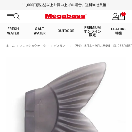
11,000円(税込)以上お買い上げの場合、送料当社負担！
0
PREMIUM
FRESH
SALT
FEATURE
OUTDOOR
オンライン
WATER
WATER
特集
限定
絞り込み検索
ホーム
フレッシュウォーター
バスルアー
【予約：8月末～9月末発送】i-SLIDE SPARE T
FRESH WATER TOP
SALT WATER TOP
BASS ROD
SALTWATER ROD
BASS LURE
TROUT ROD
SALTWATER LURE
TROUT LURE
キーワード
カテゴリ
PREMIUM オンライン限定
FRESH WATER