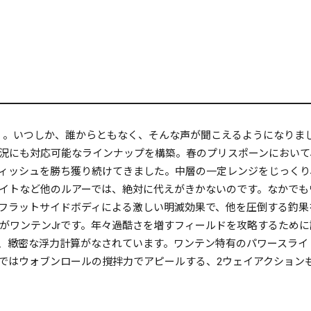
いる」。いつしか、誰からともなく、そんな声が聞こえるようになり
況にも対応可能なラインナップを構築。春のプリスポーンにおいて
ィッシュを勝ち獲り続けてきました。中層の一定レンジをじっくり
イトなど他のルアーでは、絶対に代えがきかないのです。なかでも
フラットサイドボディによる激しい明滅効果で、他を圧倒する釣果
れがワンテンJrです。年々過酷さを増すフィールドを攻略するため
、緻密な浮力計算がなされています。ワンテン特有のパワースライ
ウォブンロールの撹拌力でアピールする、2ウェイアクションも完全再現