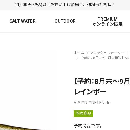
11,000円(税込)以上お買い上げの場合、送料当社負担！
PREMIUM
SALT WATER
OUTDOOR
オンライン限定
FRESH WATER TOP
SALT WATER TOP
絞り込み検索
ホーム
フレッシュウォーター
BASS ROD
SALTWATER ROD
BASS LURE
TROUT ROD
SALTWATER LURE
TROUT LURE
【予約：8月末～9月末発送】VISION
【予約：8月末～9月末発
レインボー
VISION ONETEN Jr.
予約商品
定
FRESH WATER
予約商品です。