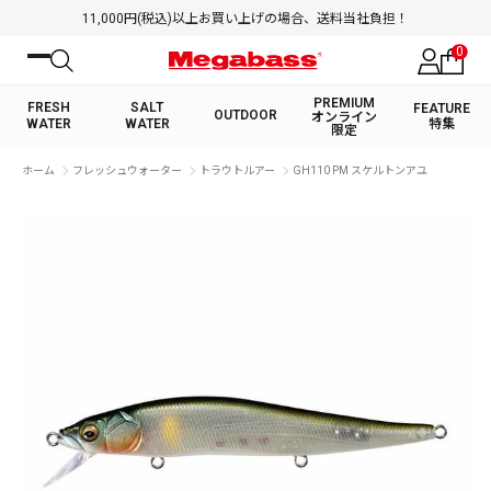
11,000円(税込)以上お買い上げの場合、送料当社負担！
0
PREMIUM
FRESH
SALT
FEATURE
OUTDOOR
オンライン
WATER
WATER
特集
限定
絞り込み検索
ホーム
フレッシュウォーター
トラウトルアー
GH110 PM スケルトンアユ
FRESH WATER TOP
SALT WATER TOP
BASS ROD
SALTWATER ROD
BASS LURE
TROUT ROD
SALTWATER LURE
TROUT LURE
キーワード
カテゴリ
PREMIUM オンライン限定
FRESH WATER