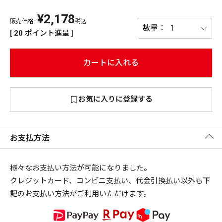
¥
2,178
PREMIUM
販売価格:
税込
PREMIUM
[
20
ポイント進呈 ]
［ オンライン限定 ］
全て
カートに入れる
お気に入りに登録する
新作
2026
NEW PRODUCTS
全て
お支払方法
様々なお支払い方法が可能になりました。
クレジットカード、コンビニ支払い、代金引換払い以外も下
リセット
この内容で検索する
記のお支払い方法がご利用いただけます。