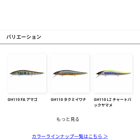
バリエーション
GH110 FA アマゴ
GH110 タクミイワナ
GH110 LZ チャートバ
ックヤマメ
もっと見る
GH110 FA ブラウント
GH110 シャイニーケ
GH110 フローズンブ
GH110 DD ハコネオレ
GH110 FA ゴーストワ
GH110 PM スケルトン
GH110 GG アカキン
GH110 GC ワカサギ
GH110 LZ オータムハ
GH110 GC メガバスキ
ラウト
イムラアユ
ラックPT
ンジⅡ
カサギ
アユ
CH
レーション
ンクロ
カラーラインナップ一覧はこちら ＞