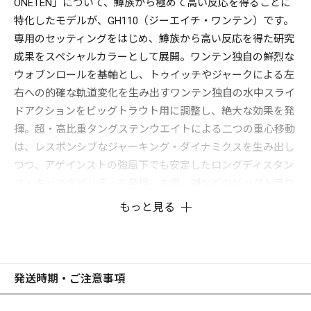
ONETEN」について、鱒族から極めて高い反応を得ることに
特化したモデルが、GH110（ジーエイチ・ワンテン）です。
専用のセッティングをはじめ、鱒族から高い反応を得た研究
成果をスペシャルカラーとして展開。ワンテン独自の鮮烈な
ウォブンロールを基軸とし、トゥイッチやジャークによる左
右への的確な軌道変化を生み出すワンテン独自の水中スライ
ドアクションをビッグトラウト用に調整し、絶大な効果を発
揮。超・高比重タングステンウエイトによる二つの重心移動
は、レスポンシブなジャーキング・ダイナミクスを生み出し
つつ、アゲインストの強風下でも安定したロングディスタン
ス・キャスタビリティを発揮。本流、湖などのビッグトラウ
トフィールドでワンテンならではの不変の釣果を生み出しま
もっと見る
す。
発送時期・ご注意事項