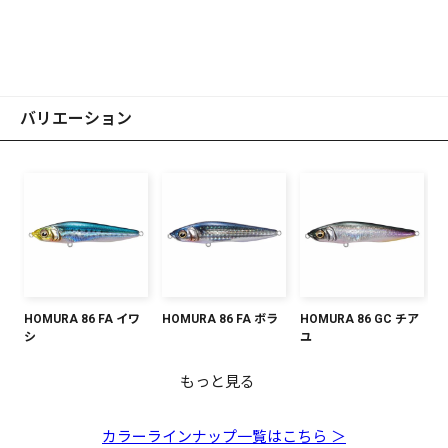
バリエーション
HOMURA 86 FA イワ
HOMURA 86 FA ボラ
HOMURA 86 GC チア
シ
ユ
もっと見る
HOMURA 86 オボロイ
HOMURA 86 常夜灯マ
HOMURA 86 ブラック
HOMURA 86 GP レッ
HOMURA 86 HT クリ
HOMURA 86 PM イナ
HOMURA 86 GP グロ
HOMURA 86 どチャー
HOMURA 86 GG アカ
HOMURA 86 PM トロ
HOMURA 86 GP オー
ワシ
ジック
&シグナル
ドヘッド
アイナッコ
ッコ
ーライム
ト
キンCB
ピカルイワシ
ロラリアクション
カラーラインナップ一覧はこちら ＞