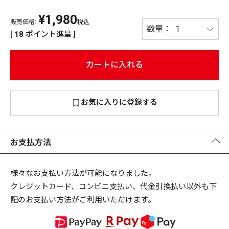
¥
1,980
PREMIUM
販売価格:
税込
PREMIUM
[
18
ポイント進呈 ]
［ オンライン限定 ］
全て
カートに入れる
お気に入りに登録する
新作
2026
NEW PRODUCTS
全て
お支払方法
様々なお支払い方法が可能になりました。
クレジットカード、コンビニ支払い、代金引換払い以外も下
リセット
この内容で検索する
記のお支払い方法がご利用いただけます。