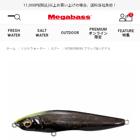
11,000円(税込)以上お買い上げの場合、送料当社負担！
0
PREMIUM
FRESH
SALT
FEATURE
OUTDOOR
オンライン
WATER
WATER
特集
限定
絞り込み検索
ホーム
ソルトウォーター
ルアー
HOMURA 86 ブラック&シグナル
FRESH WATER TOP
SALT WATER TOP
BASS ROD
SALTWATER ROD
BASS LURE
TROUT ROD
SALTWATER LURE
TROUT LURE
キーワード
カテゴリ
PREMIUM オンライン限定
FRESH WATER