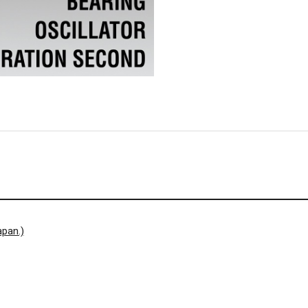
pan.)