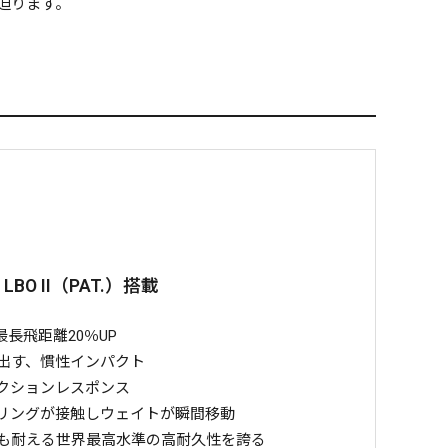
迫ります。
LBO II（PAT.）搭載
長飛距離20％UP
出す、慣性インパクト
クションレスポンス
リングが接触しウェイトが瞬間移動
も耐える世界最高水準の高耐久性を誇る