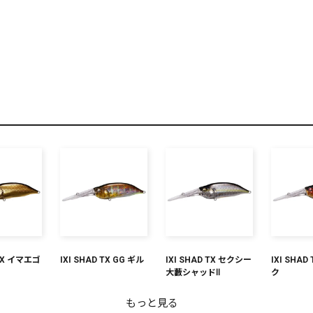
リセット
この内容で検索する
 TX イマエゴ
IXI SHAD TX GG ギル
IXI SHAD TX セクシー
IXI SHA
大藪シャッドⅡ
ク
もっと見る