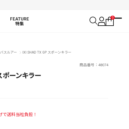
0
FEATURE
特集
バスルアー
IXI SHAD TX GP スポーンキラー
商品番号
48074
GP スポーンキラー
い上げで送料当社負担！
SALT WATER