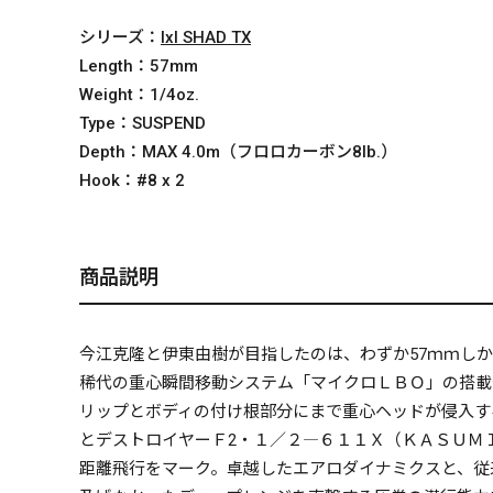
シリーズ：
IxI SHAD TX
Length：
57mm
Weight：
1/4oz.
Type：
SUSPEND
Depth：
MAX 4.0m（フロロカーボン8lb.）
Hook：
#8 x 2
商品説明
今江克隆と伊東由樹が目指したのは、わずか57ｍｍし
稀代の重心瞬間移動システム「マイクロＬＢＯ」の搭載
リップとボディの付け根部分にまで重心ヘッドが侵入す
とデストロイヤーＦ2・１／２―６１１Ｘ（ＫＡＳＵＭ
距離飛行をマーク。卓越したエアロダイナミクスと、従