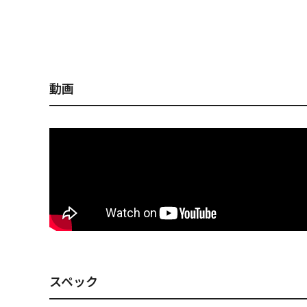
IXI SHAD TX HT ワカ
IXI SHAD TX ブルーク
IXI SHAD TX カスミ
IXI SHAD TX ブラック
IXI SHAD 
サギ
ロー
ITO
ホール
ーギル
動画
スペック