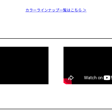
TX GP ベビ
IXI SHAD TX IK スケ
IXI SHAD TX ITOアユ
IXI SHA
ルトンストロングチャ
ラシック
カラーラインナップ一覧はこちら ＞
ート