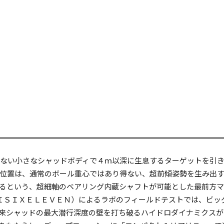
かない小さなシャッドボディで４ｍ以深に生息するターゲットを引
位置は、通常のボール重心ではあり得ない、超前傾姿勢を生み出
るという、超細軸のベアリング内蔵シャフトが可能とした最前方マ
ＩＳＩＸＥＬＥＶＥＮ）によるラボのフィールドテストでは、ビッ
来シャッドの最大潜行深度の壁を打ち破るハイドロダイナミクスが