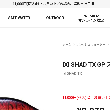
11,000円(税込)以上お買い上げの場合、送料当社負担！
PREMIUM
SALT WATER
OUTDOOR
オンライン限定
FRESH WATER TOP
SALT WATER TOP
絞り込み検索
ホーム
フレッシュウォーター
BASS ROD
SALTWATER ROD
BASS LURE
TROUT ROD
SALTWATER LURE
TROUT LURE
IXI SHAD TX 
IxI SHAD TX
11,000円(税込)以上お買
定
FRESH WATER