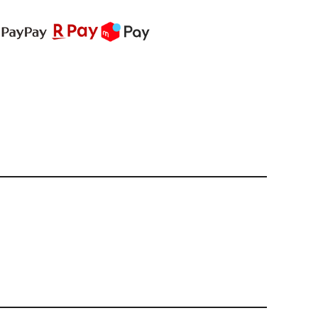
PREMIUM
全て
新作
全て