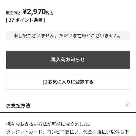
¥
2,970
PREMIUM
販売価格:
税込
PREMIUM
[
27
ポイント進呈 ]
［ オンライン限定 ］
全て
申し訳ございません。ただいま在庫がございません。
再入荷お知らせ
新作
2026
NEW PRODUCTS
お気に入りに登録する
全て
お支払方法
リセット
この内容で検索する
様々なお支払い方法が可能になりました。
クレジットカード、コンビニ支払い、代金引換払い以外も下