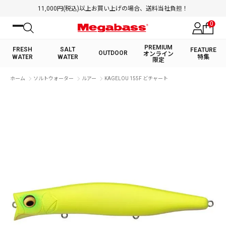
11,000円(税込)以上お買い上げの場合、送料当社負担！
0
PREMIUM
FRESH
SALT
FEATURE
OUTDOOR
オンライン
WATER
WATER
特集
限定
絞り込み検索
ホーム
ソルトウォーター
ルアー
KAGELOU 155F どチャート
FRESH WATER TOP
SALT WATER TOP
BASS ROD
SALTWATER ROD
BASS LURE
TROUT ROD
SALTWATER LURE
TROUT LURE
キーワード
カテゴリ
PREMIUM オンライン限定
FRESH WATER