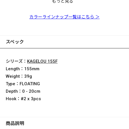
もっと見る
KAGELOU 155F 和銀
KAGELOU 155F PM
KAGELOU 155F GP イ
KAGELOU 155F スケ
ボラ
パッションレッドヘッ
エローヴィーナス
ルトンチャート
ド
カラーラインナップ一覧はこちら ＞
スペック
シリーズ：
KAGELOU 155F
Length：
155mm
Weight：
39g
Type：
FLOATING
Depth：
0 - 20cm
Hook：
#2 x 3pcs
商品説明