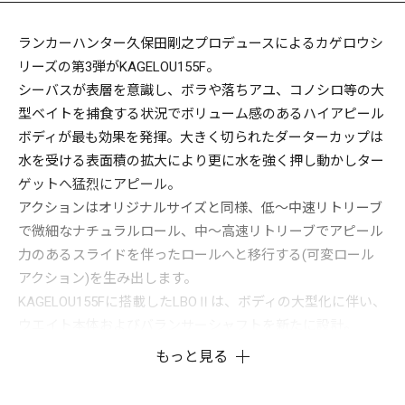
ランカーハンター久保田剛之プロデュースによるカゲロウシ
リーズの第3弾がKAGELOU155F。
シーバスが表層を意識し、ボラや落ちアユ、コノシロ等の大
型ベイトを捕食する状況でボリューム感のあるハイアピール
ボディが最も効果を発揮。大きく切られたダーターカップは
水を受ける表面積の拡大により更に水を強く押し動かしター
ゲットへ猛烈にアピール。
アクションはオリジナルサイズと同様、低～中速リトリーブ
で微細なナチュラルロール、中～高速リトリーブでアピール
力のあるスライドを伴ったロールへと移行する(可変ロール
アクション)を生み出します。
KAGELOU155Fに搭載したLBOⅡは、ボディの大型化に伴い、
ウエイト本体およびバランサーシャフトを新たに設計。
KAGELOU124Fと比較してウエイト本体重量を2倍以上も増加
もっと見る
させています。圧倒的質量を持つ新開発のベアリング内蔵ウ
エイトがキャスト時に瞬間移動！強力な推進ベクトルを発生