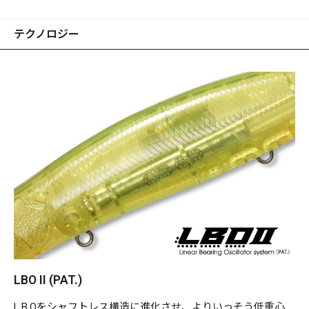
させ、驚異的な飛距離を叩き出します。アクション開始時に
ウエイトは瞬時に前方のネオジム磁界に誘導・固着され、ス
テクノロジー
イミングモードへと移行。
リーリングの瞬間から即座にアクションを始動する圧巻のレ
スポンシビリティと異次元の飛距離を誇るKAGELOU155Fは
対モンスターシーバス仕様・究極のマグナムシャローランナ
ーです。
LBO II (PAT.)
L.B.Oをシャフトレス構造に進化させ、よりいっそう低重心