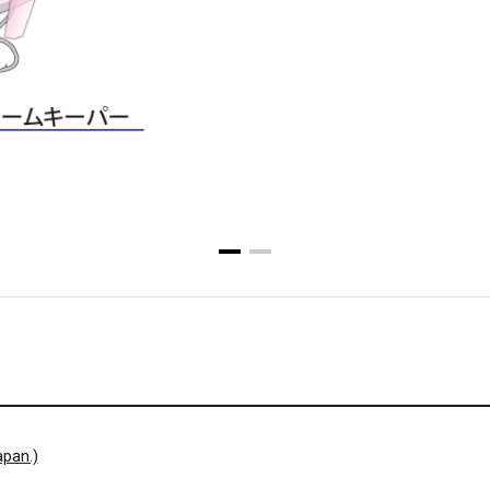
pan.)