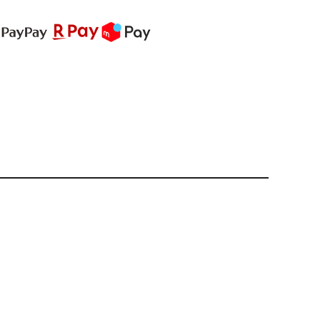
PREMIUM
全て
新作
全て