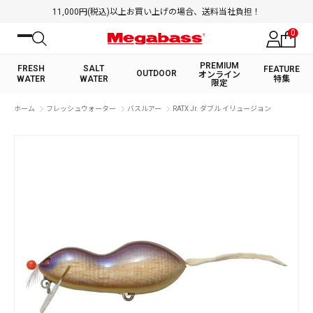
11,000円(税込)以上お買い上げの場合、送料当社負担！
0
PREMIUM
FRESH
SALT
FEATURE
OUTDOOR
オンライン
WATER
WATER
特集
限定
絞り込み検索
ホーム
フレッシュウォーター
バスルアー
RATX Jr. ダブル イリュージョン
FRESH WATER TOP
SALT WATER TOP
BASS ROD
SALTWATER ROD
BASS LURE
TROUT ROD
SALTWATER LURE
TROUT LURE
キーワード
カテゴリ
PREMIUM オンライン限定
FRESH WATER