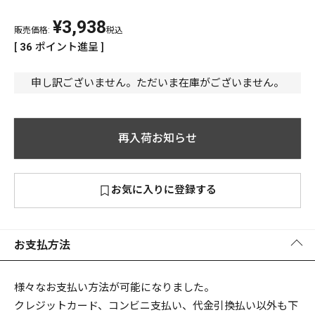
¥
3,938
PREMIUM
販売価格:
税込
PREMIUM
[
36
ポイント進呈 ]
［ オンライン限定 ］
全て
申し訳ございません。ただいま在庫がございません。
再入荷お知らせ
新作
2026
NEW PRODUCTS
お気に入りに登録する
全て
お支払方法
リセット
この内容で検索する
様々なお支払い方法が可能になりました。
クレジットカード、コンビニ支払い、代金引換払い以外も下