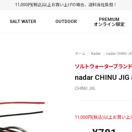
11,000円(税込)以上お買い上げの場合、送料当社負担！
PREMIUM
SALT WATER
OUTDOOR
オンライン限定
FRESH WATER TOP
SALT WATER TOP
絞り込み検索
ホーム
Nadar
nadar CHINU
BASS ROD
SALTWATER ROD
BASS LURE
TROUT ROD
SALTWATER LURE
TROUT LURE
ソルトウォーターブランド “
nadar CHINU J
CHINU JIG
11,000円(税込)以上お買
定
FRESH WATER