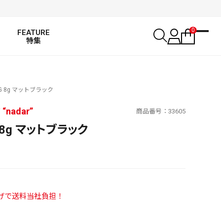
0
FEATURE
特集
 JIG 8g マットブラック
nadar”
商品番号
33605
IG 8g マットブラック
い上げで送料当社負担！
SALT WATER