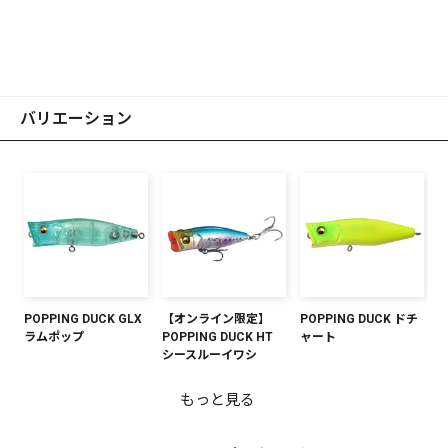
バリエーション
POPPING DUCK GLX
【オンライン限定】
POPPING DUCK ドチ
ラムポップ
POPPING DUCK HT
ャート
シースルーイワシ
もっと見る
【オンライン限定】
POPPING DUCK GP
POPPING DUCK GLX
POPPING DUCK ホッ
【オンライン限定】
POPPING DUCK GP
POPPING DUCK GLX
POPPING DUCK GG
POPPING DUCK HT
POPPING DUCK バイ
POPPING DUCK GLX
POPPING DUCK GG
POPPING DUCK シー
コーラルピンクバック
ダークシャドウ
トシュリンプRB
POPPING DUCK シー
シースルーウォーター
シースルーベイト
イワシ
シラス
トレッドアラート
デイライトシュリンプ
アカキン