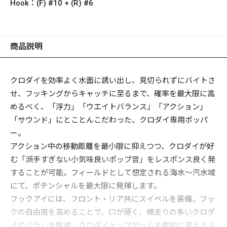
Hook：
(F) #10 + (R) #6
商品説明
クロダイを効率よく水面に誘い出し、見切られずにバイトさ
せ、フッキングからキャッチに至るまで、確率を最大限に高
めるべく、「浮力」「ウエイトバランス」「アクション」
「サウンド」にとことんこだわった、クロダイ専用ポッパ
ー。
アクション中の移動距離を最小限に抑えつつ、クロダイが好
む「派手すぎない小気味良いポップ音」をレスポンス良く発
することが可能。フィールドとして想定される海水～汽水域
にて、ポテンシャルを最大限に発揮します。
フックアイには、フロント・リア共にスイベルを装備。フッ
クの自由度を高めることで、口が硬く、横走りの多いクロダ
イのバラしを軽減。クロダイトップゲームを劇的に変えるル