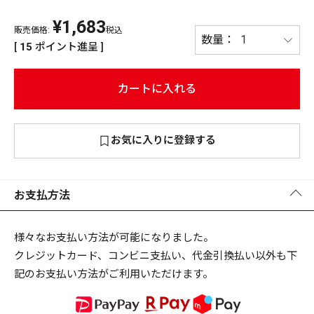
¥
1,683
PREMIUM
販売価格:
税込
PREMIUM
[
15
ポイント進呈 ]
［ オンライン限定 ］
全て
カートに入れる
お気に入りに登録する
新作
2026
NEW PRODUCTS
全て
お支払方法
様々なお支払い方法が可能になりました。
クレジットカード、コンビニ支払い、代金引換払い以外も下
リセット
この内容で検索する
記のお支払い方法がご利用いただけます。