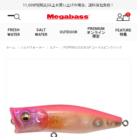
11,000円(税込)以上お買い上げの場合、送料当社負担！
0
PREMIUM
FRESH
SALT
FEATURE
OUTDOOR
オンライン
WATER
WATER
特集
限定
絞り込み検索
ホーム
ソルトウォーター
ルアー
POPPING DUCK GP コーラルピンクバック
FRESH WATER TOP
SALT WATER TOP
BASS ROD
SALTWATER ROD
BASS LURE
TROUT ROD
SALTWATER LURE
TROUT LURE
キーワード
カテゴリ
PREMIUM オンライン限定
FRESH WATER