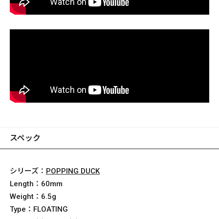
スペック
シリーズ：
POPPING DUCK
Length：
60mm
Weight：
6.5g
Type：
FLOATING