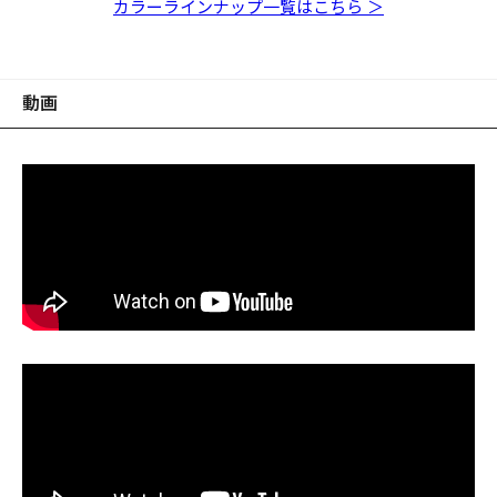
スルーボバー
スルークマノミ
メロン
カラーラインナップ一覧はこちら ＞
動画