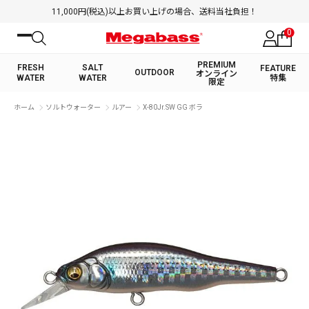
11,000円(税込)以上お買い上げの場合、送料当社負担！
0
PREMIUM
FRESH
SALT
FEATURE
OUTDOOR
オンライン
WATER
WATER
特集
限定
絞り込み検索
ホーム
ソルトウォーター
ルアー
X-80Jr.SW GG ボラ
FRESH WATER TOP
SALT WATER TOP
BASS ROD
SALTWATER ROD
BASS LURE
TROUT ROD
SALTWATER LURE
TROUT LURE
キーワード
カテゴリ
PREMIUM オンライン限定
FRESH WATER