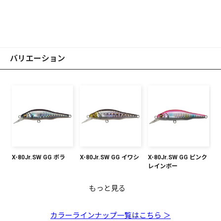
バリエーション
X-80Jr.SW GG ボラ
X-80Jr.SW GG イワシ
X-80Jr.SW GG ピンク
レインボー
もっと見る
X-80Jr.SW GG アカキ
X-80Jr.SW HT シラス
X-80Jr.SW PM ホット
X-80Jr.SW GG ヒート
X-80Jr.SW シェルスキ
X-80Jr.SW HT リアク
X-80Jr.SW GG ブルー
X-80Jr.SW PM レッド
ン
シャッド
イワシ
ンピンク
ションビーム
ピンク
ヘッド
カラーラインナップ一覧はこちら ＞