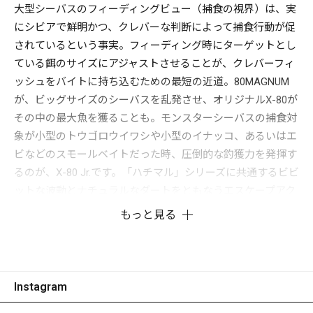
大型シーバスのフィーディングビュー（捕食の視界）は、実
にシビアで鮮明かつ、クレバーな判断によって捕食行動が促
されているという事実。フィーディング時にターゲットとし
ている餌のサイズにアジャストさせることが、クレバーフィ
ッシュをバイトに持ち込むための最短の近道。80MAGNUM
が、ビッグサイズのシーバスを乱発させ、オリジナルX-80が
その中の最大魚を獲ることも。モンスターシーバスの捕食対
象が小型のトウゴロウイワシや小型のイナッコ、あるいはエ
ビなどのスモールベイトだった時、圧倒的な釣獲力を発揮す
るのが、X-80 Jr.です。「ハチマル」シリーズに共通するビビ
ットな波動とナチュラルなダートをともなうエスケープアク
ションはそのままに、最大深度をオリジナルのX-80 SWと同
もっと見る
深度で設定してダウンサイジング。小さな巨星が狙うは、や
はり、80オーバーのモンスターシーバス。大型シーバスの
「フィーディング・アジャスタビリティ」と「フィーディン
グビュー」について煮詰めた、メガバス最新の研究成果を盛
Instagram
り込んだ爆釣ミノーです。