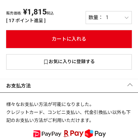
¥
1,815
PREMIUM
販売価格:
税込
PREMIUM
[
17
ポイント進呈 ]
［ オンライン限定 ］
全て
カートに入れる
お気に入りに登録する
新作
2026
NEW PRODUCTS
全て
お支払方法
様々なお支払い方法が可能になりました。
クレジットカード、コンビニ支払い、代金引換払い以外も下
リセット
この内容で検索する
記のお支払い方法がご利用いただけます。