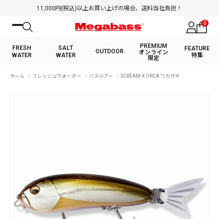
11,000円(税込)以上お買い上げの場合、送料当社負担！
0
PREMIUM
FRESH
SALT
FEATURE
OUTDOOR
オンライン
WATER
WATER
特集
限定
絞り込み検索
ホーム
フレッシュウォーター
バスルアー
SCREAM-X ORCA ワカサギ
FRESH WATER TOP
SALT WATER TOP
BASS ROD
SALTWATER ROD
BASS LURE
TROUT ROD
SALTWATER LURE
TROUT LURE
キーワード
カテゴリ
PREMIUM オンライン限定
FRESH WATER