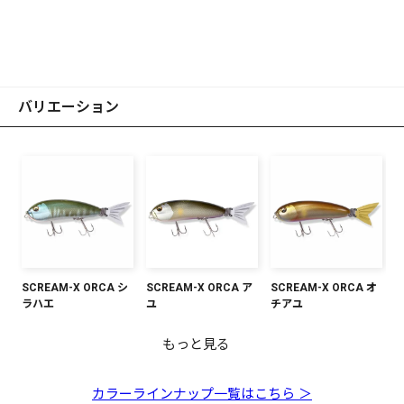
バリエーション
SCREAM-X ORCA シ
SCREAM-X ORCA ア
SCREAM-X ORCA オ
ラハエ
ユ
チアユ
もっと見る
SCREAM-X ORCA ヘ
SCREAM-X ORCA ピ
SCREAM-X ORCA
SCREAM-X ORCA ク
SCREAM-X ORCA イ
SCREAM-X ORCA ワ
SCREAM-X ORCA モ
SCREAM-X ORCA ス
SCREAM-X ORCA ラ
SCREAM-X ORCA ブ
SCREAM-X ORCA フ
SCREAM-X ORCA マ
ラ
ーコック
CMF
ラウン
ワナ
カサギ
デナボーン
クリームイリュージョ
イギョ
ルーコーチ
ァインチャート
ットタイガー
ン
カラーラインナップ一覧はこちら ＞