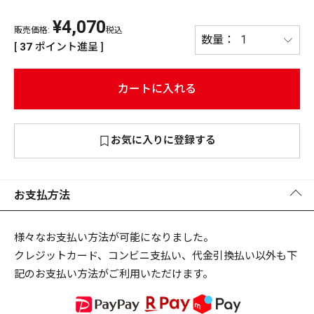
¥
4,070
PREMIUM
販売価格:
税込
PREMIUM
[
37
ポイント進呈 ]
［ オンライン限定 ］
全て
カートに入れる
お気に入りに登録する
新作
2026
NEW PRODUCTS
全て
お支払方法
様々なお支払い方法が可能になりました。
クレジットカード、コンビニ支払い、代金引換払い以外も下
リセット
この内容で検索する
記のお支払い方法がご利用いただけます。