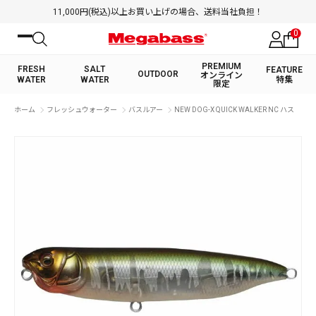
11,000円(税込)以上お買い上げの場合、送料当社負担！
0
PREMIUM
FRESH
SALT
FEATURE
OUTDOOR
オンライン
WATER
WATER
特集
限定
絞り込み検索
ホーム
フレッシュウォーター
バスルアー
NEW DOG-X QUICK WALKER NC ハス
FRESH WATER TOP
SALT WATER TOP
BASS ROD
SALTWATER ROD
BASS LURE
TROUT ROD
SALTWATER LURE
TROUT LURE
キーワード
カテゴリ
PREMIUM オンライン限定
FRESH WATER