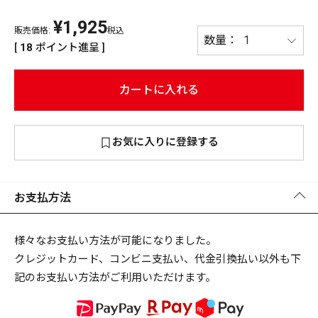
¥
1,925
PREMIUM
販売価格:
税込
PREMIUM
[
18
ポイント進呈 ]
［ オンライン限定 ］
全て
カートに入れる
お気に入りに登録する
新作
2026
NEW PRODUCTS
全て
お支払方法
様々なお支払い方法が可能になりました。
クレジットカード、コンビニ支払い、代金引換払い以外も下
リセット
この内容で検索する
記のお支払い方法がご利用いただけます。