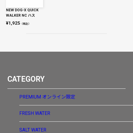
NEW DOG-X QUICK
WALKER NC ハス
1,925
（税込）
CATEGORY
PREMIUM
オンライン限定
FRESH WATER
SALT WATER