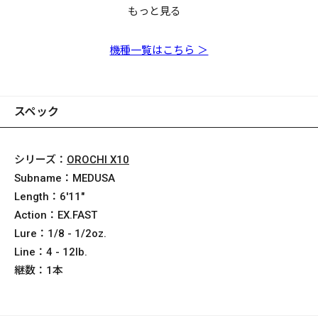
もっと見る
OROCHI X10 SP
OROCHI X10
OROCHI X10 F4.1/2-
OROCHI X10 F6.1/2-
OROCHI X10 F9-
OROCHI X10 SP
OROCHI X10 F3-
OROCHI X10 F5-
OROCHI X10 F7-
OROCHI X10 F1.1/2-
OROCHI X10 F4-
OROCHI X10 F5.1/2-
OROCHI X10 F7-
F3st-611XTS
F2.1/2st-67XT
611XT
66XT
710XT
F3.1/2-70XTS
610XT
70XT
71XT
65XT
68XT
69XT
72XT
機種一覧はこちら ＞
スペック
シリーズ：
OROCHI X10
Subname：
MEDUSA
Length：
6'11"
Action：
EX.FAST
Lure：
1/8 - 1/2oz.
Line：
4 - 12lb.
継数：
1本