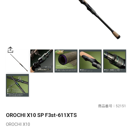
SALT WATER
OUTDOOR
価格
～
¥
¥
在庫あり
在庫
全て
商品番号
52151
OROCHI X10 SP F3st-611XTS
OROCHI X10