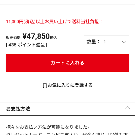
PREMIUM
PREMIUM
［ オンライン限定 ］
11,000円(税込)以上お買い上げで送料当社負担！
全て
¥
47,850
販売価格:
税込
[
435
ポイント進呈 ]
カートに入れる
新作
2026
NEW PRODUCTS
全て
お気に入りに登録する
お支払方法
リセット
この内容で検索する
様々なお支払い方法が可能になりました。
クレジットカード、コンビニ支払い、代金引換払い以外も下