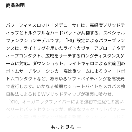
商品説明
パワーフィネスロッド「メデューサ」は、高感度ソリッドテ
ィップとトルクフルなハードバットが共棲する、スペシャル
ファンクションモデルです。「F3」設定によるパワーブラン
クスは、ライトリグを用いたライトカヴァーアプローチやデ
ィープコンタクト、広域をサーチするロングディスタンスゲ
ームに対応。ダウンショット、ライトキャロによる広範囲の
ボトムサーチやノーシンカー高比重ワームによるウィードボ
トムコンタクトなど、あらゆるソフトベイティングを高次元
で遂行します。いかなる微弱なショートバイトもメガバス独
自製法によるＮＥＷソリッドティップが確実に喰わせ、
「X10」オーガニックファイバーによる強靭で追従性の高い
ベリーとバットセクションが、的確なフックセットパフォー
マンスと高いランディング性能を発揮。タフなフィールドを
広域に探りきる釣りにおいて、貴重なバイトチャンスを確実
もっと見る