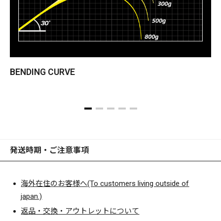
あらゆる複合素材の中で最も持続的、かつ機能性を高められ
る素材として、ワンチャンスの記録樹立に挑むレーシングマ
シンや航空宇宙産業など、優位的結果が求められる特殊分野
で導入をはじめている。
バスロッド素材として世界初となる驚異のオーガニックファ
BENDING CURVE
イバー、「X10」は、最もシャフトに応力荷重がかかるベリ
ーからバットセクション、ハンドル内部セクション、ハンド
ルエンドにかけて高純度かつ広範囲に使用。鋭敏な感度をも
たらすティップセクションには、これまで多大な実績を積み
上げてきたデストロイヤーの超・軽量カーボングラファイト
で構成する、特殊なコンポジット工法を用いている。オーガ
発送時期・ご注意事項
ニックファイバーによる高い制振性能がシャフトの軸ブレを
抑え、しなやかで快適なキャストフィールとロッドワーク時
にはラグの無いリニアなルアーコントローラビリティを発
海外在住のお客様へ(To customers living outside of
揮、かつ強靭な高剛性を圧倒的な軽さで実現させるためだ。
japan.)
なお、高いブランク強度を薄肉で実現した新たなハイテーパ
返品・交換・アウトレットについて
ー構造は、「X10」コンポジットシャフトの軽快なバランシ