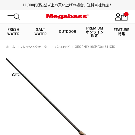
11,000円(税込)以上お買い上げの場合、送料当社負担！
0
PREMIUM
FRESH
SALT
FEATURE
OUTDOOR
オンライン
WATER
WATER
特集
限定
絞り込み検索
ホーム
フレッシュウォーター
バスロッド
OROCHI X10 SP F3st-611XTS
FRESH WATER TOP
SALT WATER TOP
BASS ROD
SALTWATER ROD
BASS LURE
TROUT ROD
SALTWATER LURE
TROUT LURE
キーワード
カテゴリ
PREMIUM オンライン限定
FRESH WATER