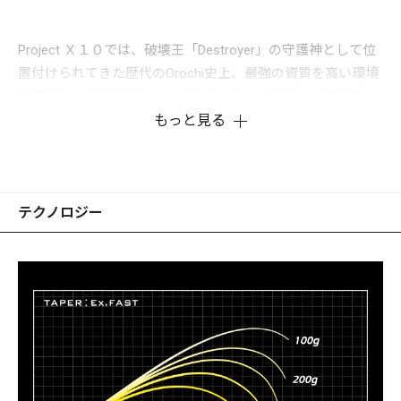
Project Ｘ１０では、破壊王「Destroyer」の守護神として位
置付けられてきた歴代のOrochi史上、最強の資質を高い環境
性能をもって与えるため、アナザーテクノロジーの扉を開い
たのだ。新たな守護神が得たウルトラパフォーマンスの核心
もっと見る
を成す、「X10」オーガニックファイバーブランクスはＳＤ
Ｇｓの観点から開発された。自然素材から採取されるセルロ
ースミクロフィブリルを骨格とする植物系天然繊維を主軸と
テクノロジー
して構成し、制振性能と衝撃吸収性能を驚異的に高めてい
る。これまで強靭でトルクフルな特性を発揮してきたファイ
バーグラス素材を上回る引張強度を圧倒的な「軽さ」で実
現。その比重は、なんとカーボンファイバーよりも軽くする
ことにも成功した。Project X10のチームは持続可能なロッド
製造を目指し、自然素材由来の「X10」はメガバスのロッド
製造過程において、CO₂排出量をカーボンファイバーロッド
の20分の1にまで低減化させることに貢献する。「X10」
は、これまでアイティオーエンジニアリングが関与してきた