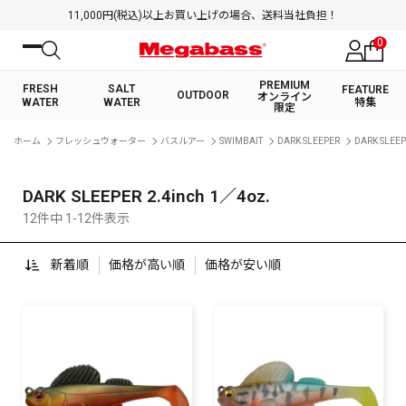
11,000円(税込)以上お買い上げの場合、送料当社負担！
0
PREMIUM
FRESH
SALT
FEATURE
OUTDOOR
オンライン
WATER
WATER
特集
限定
絞り込み検索
ホーム
フレッシュウォーター
バスルアー
SWIMBAIT
DARK SLEEPER
DARK SLEEP
FRESH WATER TOP
SALT WATER TOP
BASS ROD
SALTWATER ROD
BASS LURE
TROUT ROD
SALTWATER LURE
TROUT LURE
キーワード
DARK SLEEPER 2.4inch 1／4oz.
12件中 1-12件表示
新着順
価格が高い順
価格が安い順
カテゴリ
PREMIUM オンライン限定
FRESH WATER