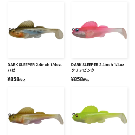
PREMIUM
PREMIUM
［ オンライン限定 ］
全て
DARK SLEEPER 2.4inch 1/4oz.
DARK SLEEPER 2.4inch 1/4oz.
新作
ハゼ
クリアピンク
2026
NEW PRODUCTS
¥
858
¥
858
税込
税込
全て
リセット
この内容で検索する