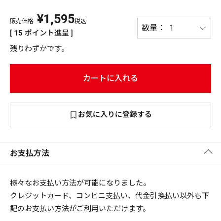
¥
1,595
PREMIUM
販売価格:
税込
PREMIUM
[
15
ポイント進呈 ]
［ オンライン限定 ］
全て
残りわずかです。
カートに入れる
新作
お気に入りに登録する
2026
NEW PRODUCTS
全て
お支払方法
リセット
この内容で検索する
様々なお支払い方法が可能になりました。
クレジットカード、コンビニ支払い、代金引換払い以外も下
記のお支払い方法がご利用いただけます。