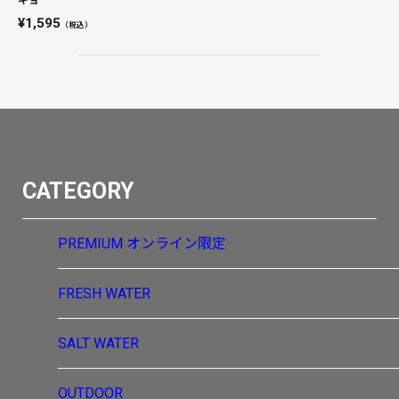
1,595
（税込）
CATEGORY
PREMIUM
オンライン限定
FRESH WATER
SALT WATER
OUTDOOR