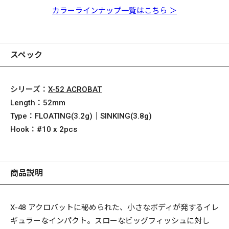
GG バス
GLX コギル
GG メガバスキンクロ
ギョ
カラーラインナップ一覧はこちら ＞
スペック
シリーズ：
X-52 ACROBAT
Length：
52mm
Type：
FLOATING(3.2g)｜SINKING(3.8g)
Hook：
#10 x 2pcs
商品説明
X-48
アクロバットに秘められた、小さなボディが発するイレ
ギュラーなインパクト。スローなビッグフィッシュに対し