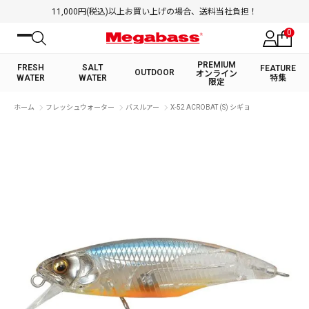
11,000円(税込)以上お買い上げの場合、送料当社負担！
0
PREMIUM
FRESH
SALT
FEATURE
OUTDOOR
オンライン
WATER
WATER
特集
限定
絞り込み検索
ホーム
フレッシュウォーター
バスルアー
X-52 ACROBAT (S) シギョ
FRESH WATER TOP
SALT WATER TOP
BASS ROD
SALTWATER ROD
BASS LURE
TROUT ROD
SALTWATER LURE
TROUT LURE
キーワード
カテゴリ
PREMIUM オンライン限定
FRESH WATER