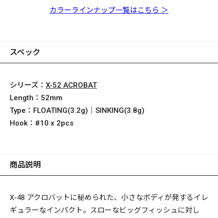
GG バス
GLX コギル
GG メガバスキンクロ
ギョ
カラーラインナップ一覧はこちら ＞
スペック
シリーズ：
X-52 ACROBAT
Length：
52mm
Type：
FLOATING(3.2g)｜SINKING(3.8g)
Hook：
#10 x 2pcs
商品説明
X-48
アクロバットに秘められた、小さなボディが発するイレ
ギュラーなインパクト。スローなビッグフィッシュに対し