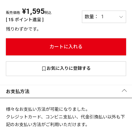
¥
1,595
PREMIUM
販売価格:
税込
PREMIUM
[
15
ポイント進呈 ]
［ オンライン限定 ］
全て
残りわずかです。
カートに入れる
新作
お気に入りに登録する
2026
NEW PRODUCTS
全て
お支払方法
リセット
この内容で検索する
様々なお支払い方法が可能になりました。
クレジットカード、コンビニ支払い、代金引換払い以外も下
記のお支払い方法がご利用いただけます。