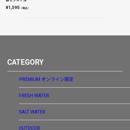
1,595
（税込）
CATEGORY
PREMIUM
オンライン限定
FRESH WATER
SALT WATER
OUTDOOR