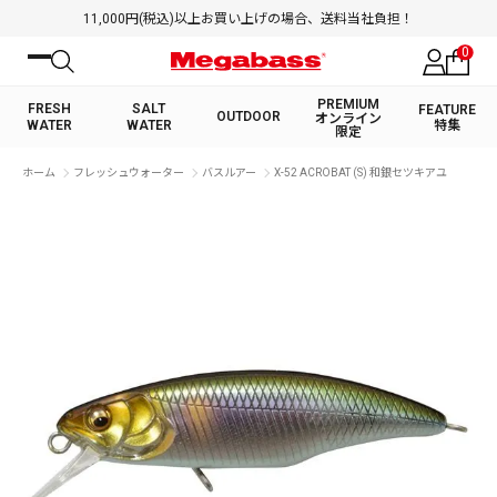
11,000円(税込)以上お買い上げの場合、送料当社負担！
0
PREMIUM
FRESH
SALT
FEATURE
OUTDOOR
オンライン
WATER
WATER
特集
限定
絞り込み検索
ホーム
フレッシュウォーター
バスルアー
X-52 ACROBAT (S) 和銀セツキアユ
FRESH WATER TOP
SALT WATER TOP
BASS ROD
SALTWATER ROD
BASS LURE
TROUT ROD
SALTWATER LURE
TROUT LURE
キーワード
カテゴリ
PREMIUM オンライン限定
FRESH WATER