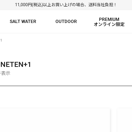
11,000円(税込)以上お買い上げの場合、送料当社負担！
PREMIUM
SALT WATER
OUTDOOR
オンライン限定
+1
FRESH WATER TOP
SALT WATER TOP
絞り込み検索
BASS ROD
SALTWATER ROD
BASS LURE
TROUT ROD
SALTWATER LURE
TROUT LURE
ONETEN+1
9件表示
定
FRESH WATER