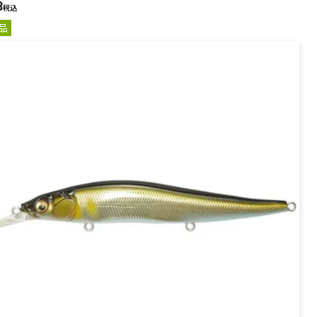
8
PREMIUM
税込
品
全て
新作
全て