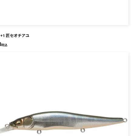
N+1 匠セオチアユ
8
税込