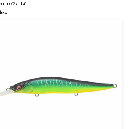
N+1 ITOワカサギ
8
税込