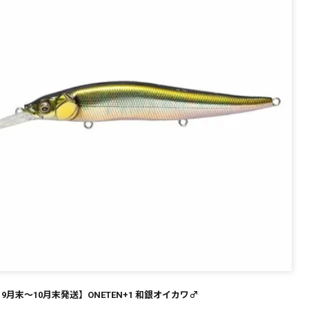
～
¥
在庫あり
全て
9月末～10月末発送】ONETEN+1 和銀オイカワ♂