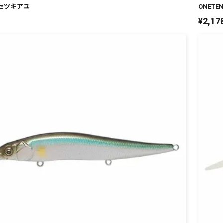
銀セツキアユ
ONETE
¥
2,17