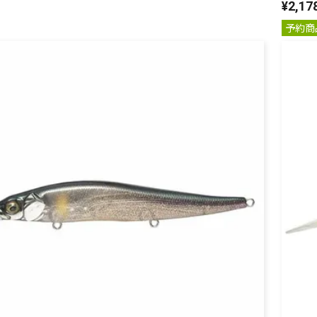
¥
2,17
予約商
リセット
この内容で検索する