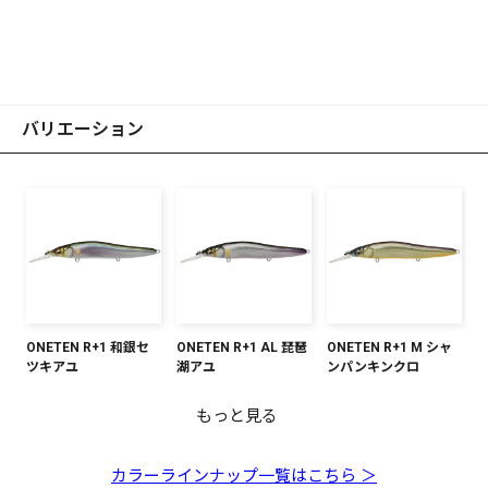
バリエーション
ONETEN R+1 和銀セ
ONETEN R+1 AL 琵琶
ONETEN R+1 M シャ
ツキアユ
湖アユ
ンパンキンクロ
もっと見る
ONETEN R+1 ITOワカ
ONETEN R+1 PM ITO
ONETEN R+1 コホク
ONETEN R+1 和銀オ
ONETEN R+1 GP スポ
ONETEN R+1 ITOクリ
ONETEN R+1 塾長シ
ONETEN R+1 塾長ピ
ONETEN R+1 M ウエ
ONETEN R+1 M スタ
サギ
アユ
リアクション
イカワ
ーンキラーR
アレイカー
ャッド
ンク
スタンクラウン
ーダストシャッドII
カラーラインナップ一覧はこちら ＞