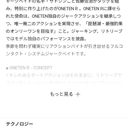
ャークベイトの名手・サトシンこと佐藤信治がタッグを組
み、特別に作り上げたのがONETEN R 。ONETEN Rに課せら
れた使命は、ONETEN独自のジャークアクションを継承しつ
つ、唯一無二のアクションを実現させ、「琵琶湖・最強釣果
のオンリーワンを目指す」こと。ジャーキング、リトリーブ
ではモデル独自のパフォーマンスを披露。
季節を問わず確実にリアクションバイトが引き出せるフルコ
ンタクト・システムジャークベイトです。
■ ONETEN R - CONCEPT
1.キレのあるダートアクションはそのままに、リトリーブで
はタフ化したバスにも有効なナチュラルタイトアクションに
設定。
もっと見る
2.メインウェイトを1個に統合させ、重心を1点に集中させる
ことで、キャストインパクトを増大させ抜群の飛距離と美し
い飛行姿勢を実現。
3.ONETEN R、R+1、R+2 の3モデルの使い分けにより、ベイ
テクノロジー
トフィッシュの泳層へ的確にアジャスト可能。