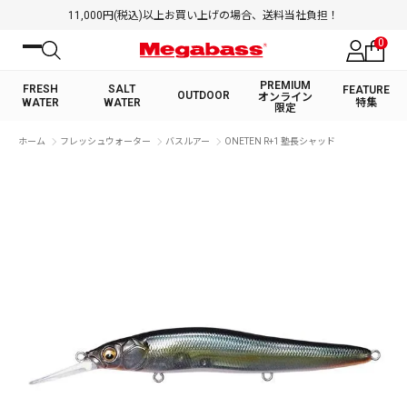
11,000円(税込)以上お買い上げの場合、送料当社負担！
0
PREMIUM
FRESH
SALT
FEATURE
OUTDOOR
オンライン
WATER
WATER
特集
限定
絞り込み検索
ホーム
フレッシュウォーター
バスルアー
ONETEN R+1 塾長シャッド
FRESH WATER TOP
SALT WATER TOP
BASS ROD
SALTWATER ROD
BASS LURE
TROUT ROD
SALTWATER LURE
TROUT LURE
キーワード
カテゴリ
PREMIUM オンライン限定
FRESH WATER