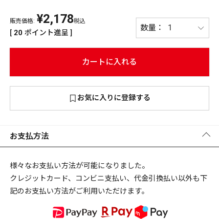
¥
2,178
PREMIUM
販売価格:
税込
PREMIUM
[
20
ポイント進呈 ]
［ オンライン限定 ］
全て
カートに入れる
お気に入りに登録する
新作
2026
NEW PRODUCTS
全て
お支払方法
様々なお支払い方法が可能になりました。
クレジットカード、コンビニ支払い、代金引換払い以外も下
リセット
この内容で検索する
記のお支払い方法がご利用いただけます。