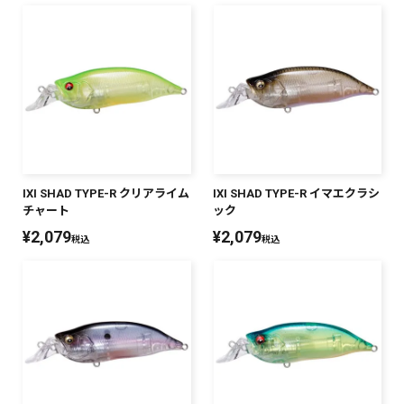
PREMIUM
PREMIUM
［ オンライン限定 ］
全て
IXI SHAD TYPE-R クリアライム
IXI SHAD TYPE-R イマエクラシ
新作
チャート
ック
2026
NEW PRODUCTS
¥
2,079
¥
2,079
税込
税込
全て
リセット
この内容で検索する