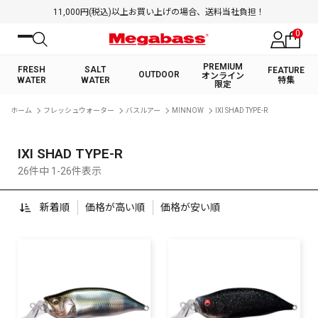
11,000円(税込)以上お買い上げの場合、送料当社負担！
0
PREMIUM
FRESH
SALT
FEATURE
OUTDOOR
オンライン
WATER
WATER
特集
限定
絞り込み検索
ホーム
フレッシュウォーター
バスルアー
MINNOW
IXI SHAD TYPE-R
FRESH WATER TOP
SALT WATER TOP
BASS ROD
SALTWATER ROD
BASS LURE
TROUT ROD
SALTWATER LURE
TROUT LURE
キーワード
IXI SHAD TYPE-R
26件中 1-26件表示
新着順
価格が高い順
価格が安い順
カテゴリ
PREMIUM オンライン限定
FRESH WATER