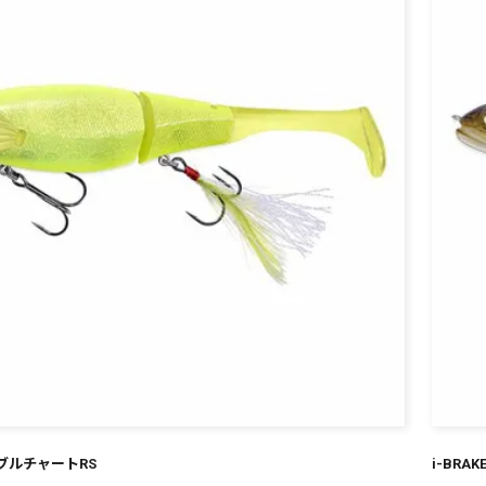
¥
 ダブルチャートRS
i-BRA