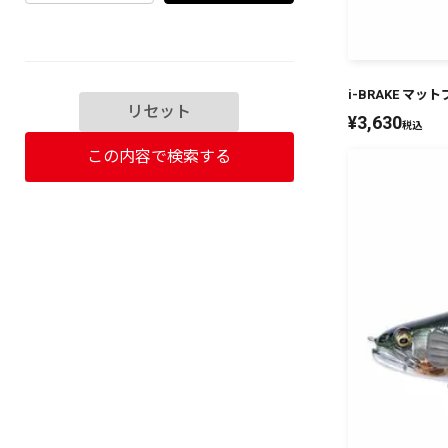
i-BRAKE マ
リセット
¥
3,630
税込
この内容で検索する