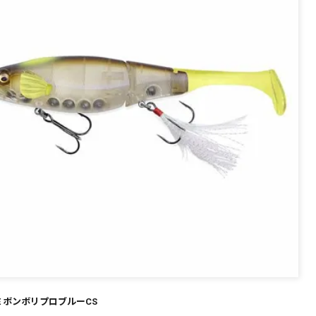
～
¥
在庫あり
全て
KE ボンボリプロブルーCS