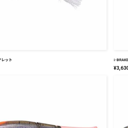
FSマレット
i-BRA
¥
3,63