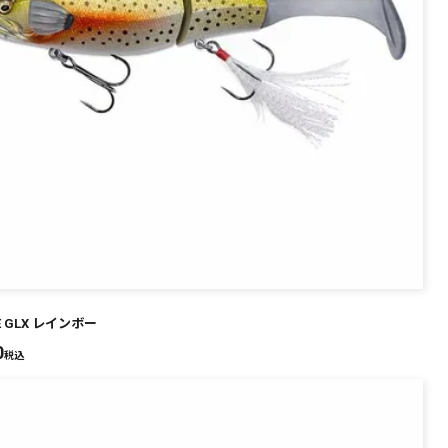
KE GLX レインボー
0
税込