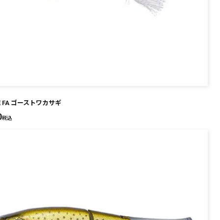
KE FA ゴーストワカサギ
0
税込