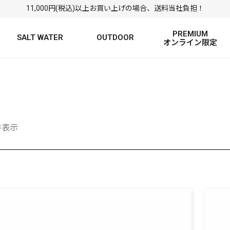
11,000円(税込)以上お買い上げの場合、送料当社負担！
PREMIUM
SALT WATER
OUTDOOR
オンライン限定
FRESH WATER TOP
SALT WATER TOP
絞り込み検索
BASS ROD
SALTWATER ROD
BASS LURE
TROUT ROD
SALTWATER LURE
TROUT LURE
2件表示
定
FRESH WATER