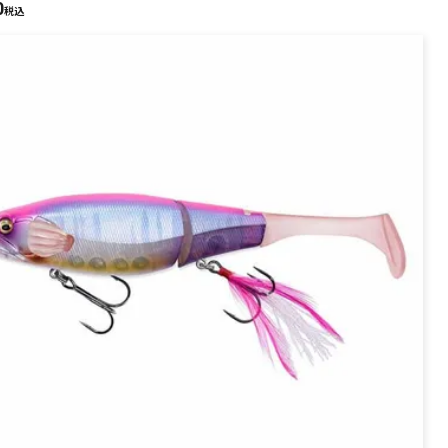
0
PREMIUM
税込
全て
新作
全て