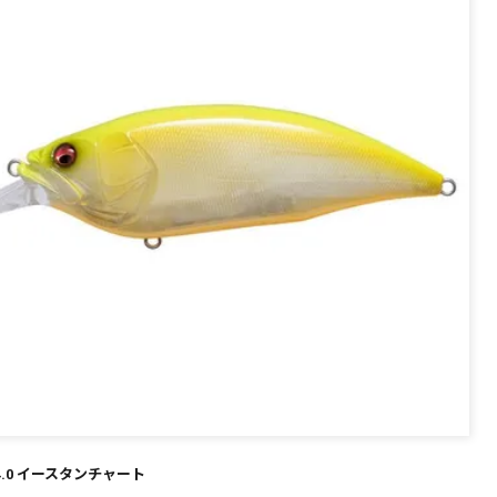
～
¥
在庫あり
全て
 4.0 イースタンチャート