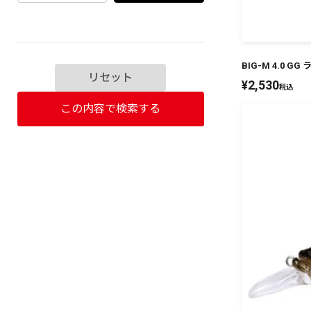
BIG-M 4.0 G
リセット
¥
2,530
税込
この内容で検索する