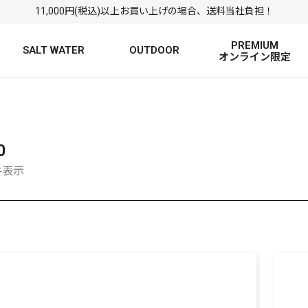
11,000円(税込)以上お買い上げの場合、送料当社負担！
PREMIUM
SALT WATER
OUTDOOR
オンライン限定
FRESH WATER TOP
SALT WATER TOP
絞り込み検索
BASS ROD
SALTWATER ROD
BASS LURE
TROUT ROD
SALTWATER LURE
TROUT LURE
0
5件表示
定
FRESH WATER