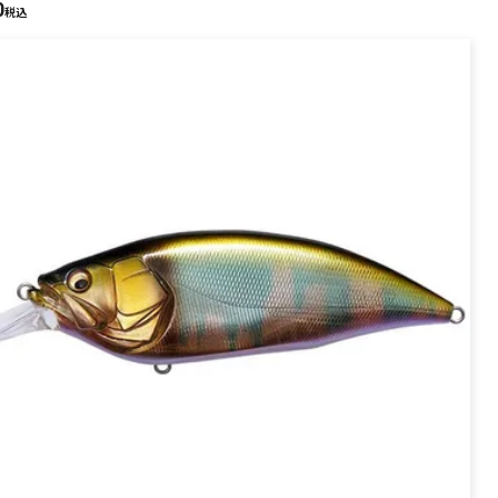
0
PREMIUM
税込
全て
新作
全て