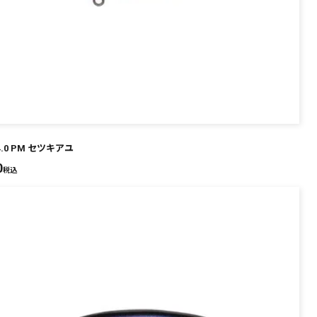
 4.0 PM セツキアユ
0
税込