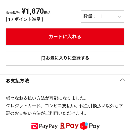
¥
1,870
PREMIUM
販売価格:
税込
PREMIUM
[
17
ポイント進呈 ]
［ オンライン限定 ］
全て
カートに入れる
お気に入りに登録する
新作
2026
NEW PRODUCTS
全て
お支払方法
様々なお支払い方法が可能になりました。
クレジットカード、コンビニ支払い、代金引換払い以外も下
リセット
この内容で検索する
記のお支払い方法がご利用いただけます。