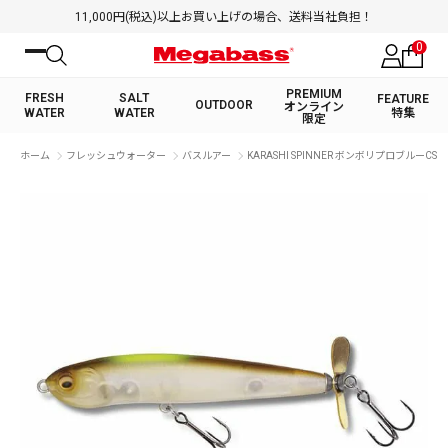
11,000円(税込)以上お買い上げの場合、送料当社負担！
0
PREMIUM
FRESH
SALT
FEATURE
OUTDOOR
オンライン
WATER
WATER
特集
限定
絞り込み検索
ホーム
フレッシュウォーター
バスルアー
KARASHI SPINNER ボンボリプロブルーCS
FRESH WATER TOP
SALT WATER TOP
BASS ROD
SALTWATER ROD
BASS LURE
TROUT ROD
SALTWATER LURE
TROUT LURE
キーワード
カテゴリ
PREMIUM オンライン限定
FRESH WATER