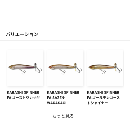
バリエーション
KARASHI SPINNER
KARASHI SPINNER
KARASHI SPINNER
FA ゴーストワカサギ
FA SAZEN-
FA ゴールデンゴース
WAKASAGI
トシャイナー
もっと見る
KARASHI SPINNER
KARASHI SPINNER
KARASHI SPINNER
KARASHI SPINNER
KARASHI SPINNER
KARASHI SPINNER
KARASHI SPINNER
KARASHI SPINNER
HT ITOワカサギ
FA シラウオ
ボンボリプロブルー
カスミITO
ヒウオ
オーロラリアクション
GC チアユ
GLX コットンワカサギ