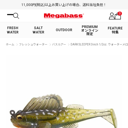
11,000円(税込)以上お買い上げの場合、送料当社負担！
0
PREMIUM
FRESH
SALT
FEATURE
OUTDOOR
オンライン
WATER
WATER
特集
限定
絞り込み検索
ホーム
フレッシュウォーター
バスルアー
DARK SLEEPER 3inch 1/2oz. ウォーター
FRESH WATER TOP
SALT WATER TOP
BASS ROD
SALTWATER ROD
BASS LURE
TROUT ROD
SALTWATER LURE
TROUT LURE
キーワード
カテゴリ
PREMIUM オンライン限定
FRESH WATER