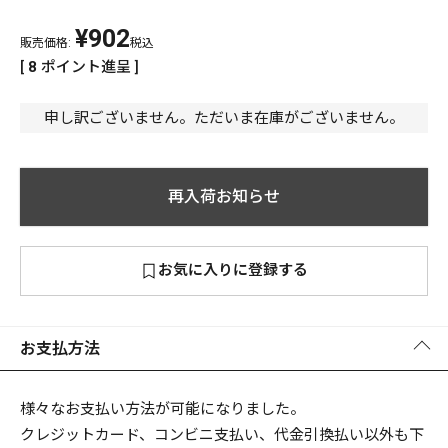
¥
902
PREMIUM
販売価格:
税込
PREMIUM
[
8
ポイント進呈 ]
［ オンライン限定 ］
全て
申し訳ございません。ただいま在庫がございません。
再入荷お知らせ
新作
2026
NEW PRODUCTS
お気に入りに登録する
全て
お支払方法
リセット
この内容で検索する
様々なお支払い方法が可能になりました。
クレジットカード、コンビニ支払い、代金引換払い以外も下