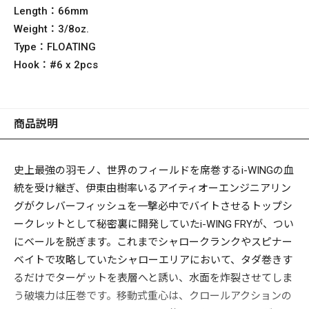
Length：
66mm
Weight：
3/8oz.
Type：
FLOATING
Hook：
#6 x 2pcs
商品説明
史上最強の羽モノ、世界のフィールドを席巻するi-WINGの血
統を受け継ぎ、伊東由樹率いるアイティオーエンジニアリン
グがクレバーフィッシュを一撃必中でバイトさせるトップシ
ークレットとして秘密裏に開発していたi-WING FRYが、つい
にベールを脱ぎます。これまでシャロークランクやスピナー
ベイトで攻略していたシャローエリアにおいて、タダ巻きす
るだけでターゲットを表層へと誘い、水面を炸裂させてしま
う破壊力は圧巻です。移動式重心は、クロールアクションの