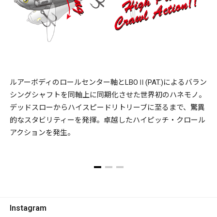
クを詰める動作にさえ、i-WING FRYは即応しアクションを発
生。常に動き続けてターゲットを誘います。羽モノルアーの
常識を覆す、向かい風をものともしないロングディスタンス
キャスタビリティは、これまで成し得なかった、プロダクテ
ィブエリアをより広大かつ広域に拡大化。しかも、ハイドロ
ダイナミクスを追求したボディが超スローリトリーブから水
面を飛び出しかねない超高速リトリーブでもまったくアクシ
ルアーボディのロールセンター軸とLBOⅡ(PAT.)によるバラン
ョンが破綻しない、驚異のスタビリティを発揮。白波が立つ
シングシャフトを同軸上に同期化させた世界初のハネモノ。
荒れた状況でも、あらゆる水面のラフコンディションに適合
デッドスローからハイスピードリトリーブに至るまで、驚異
して泳ぎ続けます。タダ巻きで十分釣れますが、シェイキン
的なスタビリティーを発揮。卓越したハイピッチ・クロール
グでは身もだえアクションと微波動を発生。トゥイッチすれ
アクションを発生。
ばペンシルベイトの如く左右へのテーブルターンとウイング
スプラッシュを披露。「虫系ルアー」同等の喰わせのフィネ
スインパクトさえ生み出してしまう羽モノがiｰWING FRYなの
です。
Instagram