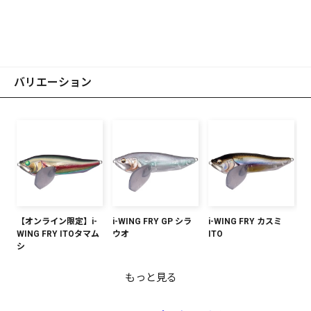
バリエーション
【オンライン限定】i-
i-WING FRY GP シラ
i-WING FRY カスミ
WING FRY ITOタマム
ウオ
ITO
シ
もっと見る
【オンライン限定】i-
i-WING FRY GP ティ
i-WING FRY PM シル
i-WING FRY 和銀オイ
i-WING FRY AL コリ
【オンライン限定】i-
i-WING FRY ネロデイ
【オンライン限定】i-
i-WING FRY GG ピー
i-WING FRY 和銀ITO
i-WING FRY マットタ
i-WING FRY パガーニ
i-WING FRY HT ITOワ
i-WING FRY GG ドラ
i-WING FRY 和銀ハス
WING FRY GP コット
ーザー
バーアロワナ
カワ IWF
ドラス
WING FRY タライロン
トナ
WING FRY GP クリア
コックバス
アユ
イガー
ライギョ
カサギ
ード
IWF