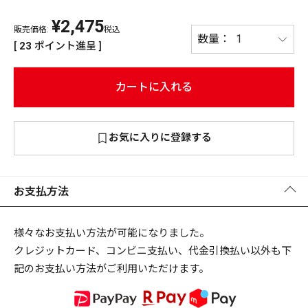
¥
2,475
PREMIUM
販売価格:
税込
PREMIUM
[
23
ポイント進呈 ]
［ オンライン限定 ］
全て
カートに入れる
お気に入りに登録する
新作
2026
NEW PRODUCTS
全て
お支払方法
様々なお支払い方法が可能になりました。
クレジットカード、コンビニ支払い、代金引換払い以外も下
リセット
この内容で検索する
記のお支払い方法がご利用いただけます。