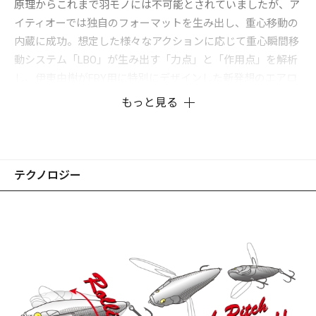
原理からこれまで羽モノには不可能とされていましたが、ア
イティオーでは独自のフォーマットを生み出し、重心移動の
内蔵に成功。想定した様々なアクションに応じて重心瞬間移
動システム「LBO」が生み出す「力点」と「作用点」を解析
し、伊東由樹がFRY用に特別にデザインした新発想のエアロ
ダイナミクスボディは、LBOが移動する中心軸とボディのロ
もっと見る
ールアクション・センター軸を同期化させています。さらに
浮上性を高めたホバリング船艇にも通じる独創的なデザイニ
ングが、彼独自のバーチャルフィッシュとして、POPXに次
ぐ新たなキャラクターを誕生させました。ネオジム磁界と作
テクノロジー
用しルアーの姿勢変化とシンクロナイズするLBOの「シャフ
トベアリングバランサー」は、 ①「瞬時の移動」 ②「最速
でLBOを復帰させる着水間際の適切な落下姿勢」 ③「瞬時の
磁着固定」をもたらします。つまり、これまでの羽モノでは
あり得なかった、着水同時から即座にアクションを始動、着
水落下地点のターゲットを最速バイトさせる驚異のダイレク
タビリティレスポンスを発揮します。わずかにラインスラッ