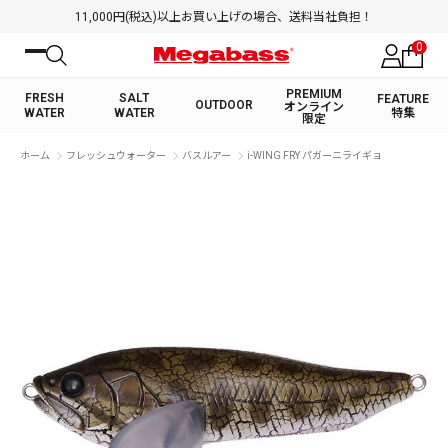
11,000円(税込)以上お買い上げの場合、送料当社負担！
0
PREMIUM
FRESH
SALT
FEATURE
OUTDOOR
オンライン
WATER
WATER
特集
限定
絞り込み検索
ホーム
フレッシュウォーター
バスルアー
i-WING FRY パガーニライギョ
FRESH WATER TOP
SALT WATER TOP
BASS ROD
SALTWATER ROD
BASS LURE
TROUT ROD
SALTWATER LURE
TROUT LURE
キーワード
カテゴリ
PREMIUM オンライン限定
FRESH WATER