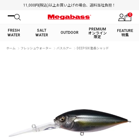
11,000円(税込)以上お買い上げの場合、送料当社負担！
0
PREMIUM
FRESH
SALT
FEATURE
OUTDOOR
オンライン
WATER
WATER
特集
限定
絞り込み検索
ホーム
フレッシュウォーター
バスルアー
DEEP-SIX 塾長シャッド
FRESH WATER TOP
SALT WATER TOP
BASS ROD
SALTWATER ROD
BASS LURE
TROUT ROD
SALTWATER LURE
TROUT LURE
キーワード
カテゴリ
PREMIUM オンライン限定
FRESH WATER