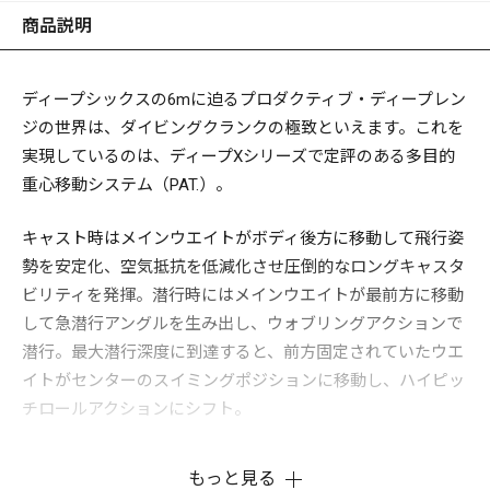
商品説明
ディープシックスの6mに迫るプロダクティブ・ディープレン
ジの世界は、ダイビングクランクの極致といえます。これを
実現しているのは、ディープXシリーズで定評のある多目的
重心移動システム（PAT.）。
キャスト時はメインウエイトがボディ後方に移動して飛行姿
勢を安定化、空気抵抗を低減化させ圧倒的なロングキャスタ
ビリティを発揮。潜行時にはメインウエイトが最前方に移動
して急潜行アングルを生み出し、ウォブリングアクションで
潜行。最大潜行深度に到達すると、前方固定されていたウエ
イトがセンターのスイミングポジションに移動し、ハイピッ
チロールアクションにシフト。
ディープシックスは、さらに独自の極薄ダンパーリップによ
もっと見る