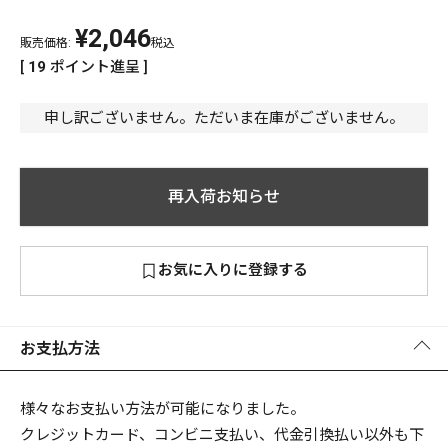
¥
2,046
PREMIUM
販売価格:
税込
PREMIUM
[
19
ポイント進呈 ]
［ オンライン限定 ］
全て
申し訳ございません。ただいま在庫がございません。
再入荷お知らせ
新作
2026
NEW PRODUCTS
お気に入りに登録する
全て
お支払方法
リセット
この内容で検索する
様々なお支払い方法が可能になりました。
クレジットカード、コンビニ支払い、代金引換払い以外も下