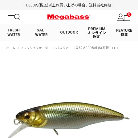
11,000円(税込)以上お買い上げの場合、送料当社負担！
0
PREMIUM
FRESH
SALT
FEATURE
OUTDOOR
オンライン
WATER
WATER
特集
限定
絞り込み検索
ホーム
フレッシュウォーター
バスルアー
X-52 ACROBAT (S) 和銀モロコ
FRESH WATER TOP
SALT WATER TOP
BASS ROD
SALTWATER ROD
BASS LURE
TROUT ROD
SALTWATER LURE
TROUT LURE
キーワード
カテゴリ
PREMIUM オンライン限定
FRESH WATER