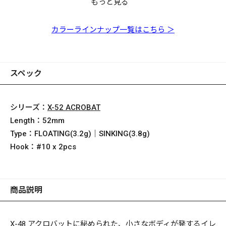
もっと見る
X-52 ACROBAT (S)
X-52 ACROBAT (S)
X-52 ACROBAT (S)
X-52 ACROBAT (S) シ
GG バス
GLX コギル
GG メガバスキンクロ
ギョ
カラーラインナップ一覧はこちら ＞
スペック
シリーズ：
X-52 ACROBAT
Length：
52mm
Type：
FLOATING(3.2g)｜SINKING(3.8g)
Hook：
#10 x 2pcs
商品説明
X-48
アクロバットに秘められた、小さなボディが発するイレ