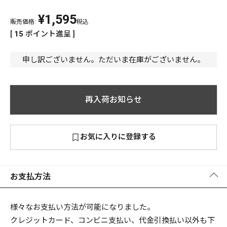
¥
1,595
PREMIUM
販売価格:
税込
PREMIUM
[
15
ポイント進呈 ]
［ オンライン限定 ］
全て
申し訳ございません。ただいま在庫がございません。
再入荷お知らせ
新作
2026
NEW PRODUCTS
お気に入りに登録する
全て
お支払方法
リセット
この内容で検索する
様々なお支払い方法が可能になりました。
クレジットカード、コンビニ支払い、代金引換払い以外も下