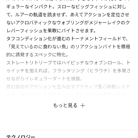
ギュラーなインパクト。スローなビッグフィッシュに対し
て、ルアーの軌道を読ませず、あえてアクションを定位させ
ないアクロバティックなウォブリングがメジャーレイクのク
レバーフィッシュを果敢にバイトさせます。
タフコンディション化が進むのトーナメントフィールドで、
「見えているのに食わない魚」のリアクションバイトを積極
的に誘発するスペックに特化。
ストレートリトリーブではハイピッチなウォブンロール、ト
ゥイッチを加えれば、フラッタリング（ヒラウチ）を多発さ
せながらイレギュラーダートを披露。
変幻自在のアクションを生み出すアクティブ重心移動システ
ムが、メジャーレイクのクレバーフィッシュに見切られない
リアクションゲームを展開。
もっと見る
競技スペックのフィネス・クランキングミノーです。
テクノロジー