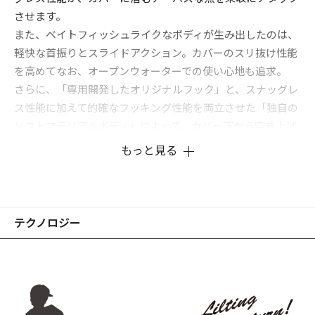
させます。
また、ベイトフィッシュライクなボディが生み出したのは、
軽快な首振りとスライドアクション。カバーのスリ抜け性能
を高めてなお、オープンウォーターでの使い心地も追求。
さらに、「専用開発したオリジナルフック」と、スナッグレ
ス性能に加えて的確なフッキング性能を両立させた「独自の
ソフトマテリアルボディ」によって、カバー下から突き上げ
るラフバイトも、高確率でフックセットに持ち込みます。
もっと見る
ペンシルベイトの革命児「ピボット」が、トップウォータ
ー・カバーゲームの新たな扉を開きます。
※画像はプロトタイプです。
テクノロジー