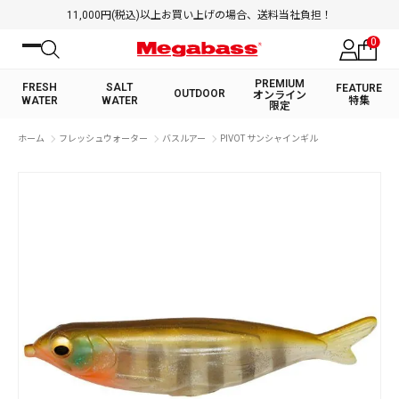
11,000円(税込)以上お買い上げの場合、送料当社負担！
0
PREMIUM
FRESH
SALT
FEATURE
OUTDOOR
オンライン
WATER
WATER
特集
限定
絞り込み検索
ホーム
フレッシュウォーター
バスルアー
PIVOT サンシャインギル
FRESH WATER TOP
SALT WATER TOP
BASS ROD
SALTWATER ROD
BASS LURE
TROUT ROD
SALTWATER LURE
TROUT LURE
キーワード
カテゴリ
PREMIUM オンライン限定
FRESH WATER