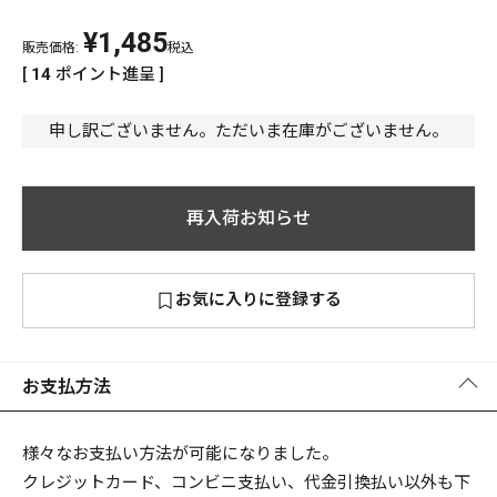
¥
1,485
PREMIUM
販売価格:
税込
PREMIUM
[
14
ポイント進呈 ]
［ オンライン限定 ］
全て
申し訳ございません。ただいま在庫がございません。
再入荷お知らせ
新作
2026
NEW PRODUCTS
お気に入りに登録する
全て
お支払方法
リセット
この内容で検索する
様々なお支払い方法が可能になりました。
クレジットカード、コンビニ支払い、代金引換払い以外も下