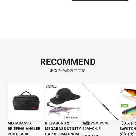
RECOMMEND
あなたへのおすすめ
MEGABASS X
BILLABONG x
海煙 VSM VSM-
【リスト
BRIEFING ANGLER
MEGABASS UTILITY
60M+C-LR
SuWIT
POD BLACK
CAP X-80MAGNUM
グタイガー 