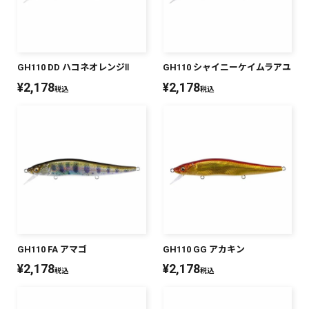
SALT WATER
OUTDOOR
GH110 DD ハコネオレンジⅡ
GH110 シャイニーケイムラアユ
¥
2,178
¥
2,178
税込
税込
価格
～
¥
¥
在庫あり
在庫
全て
GH110 FA アマゴ
GH110 GG アカキン
¥
2,178
¥
2,178
税込
税込