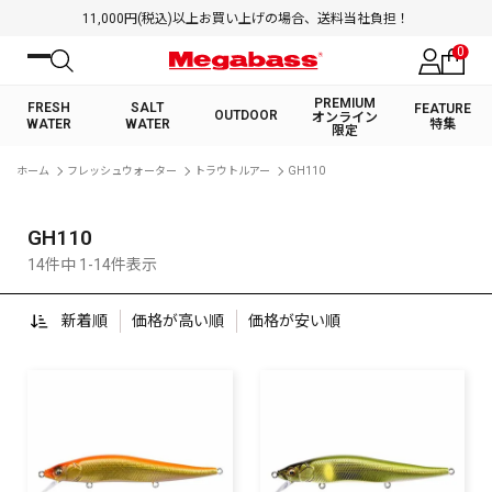
11,000円(税込)以上お買い上げの場合、送料当社負担！
0
PREMIUM
FRESH
SALT
FEATURE
OUTDOOR
オンライン
WATER
WATER
特集
限定
絞り込み検索
ホーム
フレッシュウォーター
トラウトルアー
GH110
FRESH WATER TOP
SALT WATER TOP
BASS ROD
SALTWATER ROD
BASS LURE
TROUT ROD
SALTWATER LURE
TROUT LURE
キーワード
GH110
14件中 1-14件表示
新着順
価格が高い順
価格が安い順
カテゴリ
PREMIUM オンライン限定
FRESH WATER