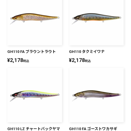
PREMIUM
PREMIUM
［ オンライン限定 ］
全て
GH110 FA ブラウントラウト
GH110 タクミイワナ
¥
2,178
¥
2,178
税込
税込
新作
2026
NEW PRODUCTS
全て
リセット
この内容で検索する
GH110 LZ チャートバックヤマ
GH110 FA ゴーストワカサギ