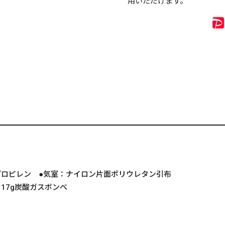
用いただけます。
プロピレン ●気室：ナイロン片面ポリウレタン引布
リセット
この内容で検索する
17g炭酸ガスボンベ