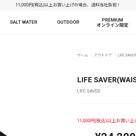
11,000円(税込)以上お買い上げの場合、送料当社負担！
PREMIUM
SALT WATER
OUTDOOR
オンライン限定
FRESH WATER TOP
SALT WATER TOP
絞り込み検索
ホーム
アウトドア
LIFE SAVE
BASS ROD
SALTWATER ROD
BASS LURE
TROUT ROD
SALTWATER LURE
TROUT LURE
LIFE SAVER(WAI
LIFE SAVER
11,000円(税込)以上お買
定
FRESH WATER