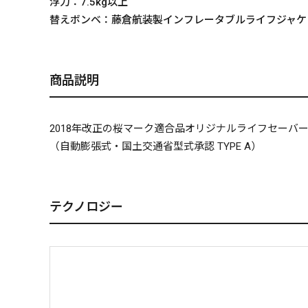
浮力：
7.5kg以上
替えボンベ：
藤倉航装製インフレータブルライフジャケット用 
商品説明
2018年改正の桜マーク適合品オリジナルライフセーバ
（自動膨張式・国土交通省型式承認 TYPE A）
テクノロジー