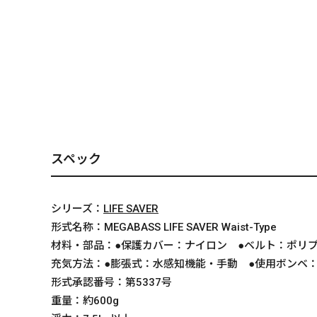
PREMIUM
［ オンライン限定 ］
スペック
2026
NEW PRODUCTS
シリーズ：
LIFE SAVER
形式名称：
MEGABASS LIFE SAVER Waist-Type
材料・部品：
●保護カバー：ナイロン ●ベルト：ポリ
充気方法：
●膨張式：水感知機能・手動 ●使用ボンベ：
形式承認番号：
第5337号
重量：
約600g