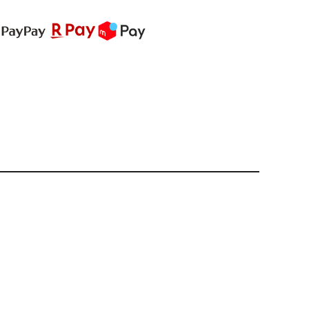
PREMIUM
全て
新作
全て