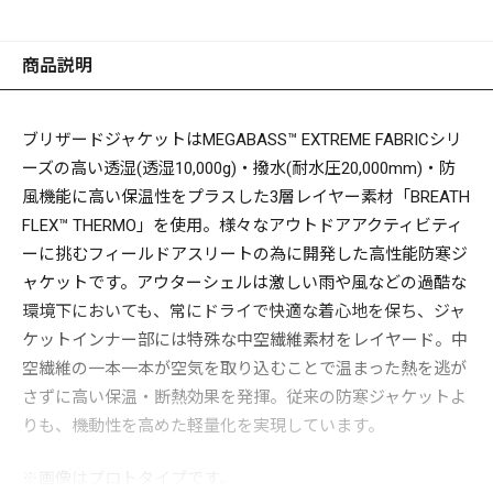
商品説明
ブリザードジャケットはMEGABASS™ EXTREME FABRICシリ
ーズの高い透湿(透湿10,000g)・撥水(耐水圧20,000mm)・防
風機能に高い保温性をプラスした3層レイヤー素材「BREATH
FLEX™ THERMO」を使用。様々なアウトドアアクティビティ
ーに挑むフィールドアスリートの為に開発した高性能防寒ジ
ャケットです。アウターシェルは激しい雨や風などの過酷な
環境下においても、常にドライで快適な着心地を保ち、ジャ
ケットインナー部には特殊な中空繊維素材をレイヤード。中
空繊維の一本一本が空気を取り込むことで温まった熱を逃が
さずに高い保温・断熱効果を発揮。従来の防寒ジャケットよ
りも、機動性を高めた軽量化を実現しています。
※画像はプロトタイプです。