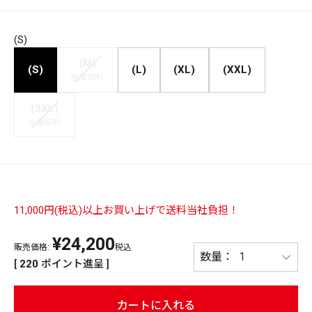
PREMIUM
(S)
PREMIUM
［ オンライン限定 ］
全て
(M)
(S)
(L)
(XL)
(XXL)
在庫切れ
(3XL)
在庫切れ
新作
2026
NEW PRODUCTS
全て
11,000円(税込)以上お買い上げで送料当社負担！
¥
24,200
販売価格:
税込
リセット
この内容で検索する
[
220
ポイント進呈 ]
カートに入れる