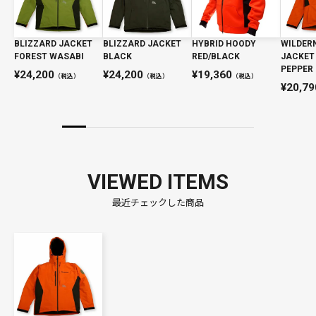
BLIZZARD JACKET
BLIZZARD JACKET
HYBRID HOODY
WILDER
FOREST WASABI
BLACK
RED/BLACK
JACKET
PEPPER
24,200
24,200
19,360
（税込）
（税込）
（税込）
20,79
VIEWED ITEMS
最近チェックした商品