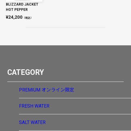
BLIZZARD JACKET
HOT PEPPER
24,200
（税込）
CATEGORY
PREMIUM
オンライン限定
FRESH WATER
SALT WATER