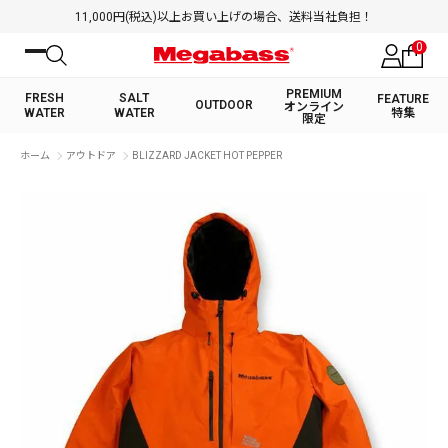
11,000円(税込)以上お買い上げの場合、送料当社負担！
0
PREMIUM
FRESH
SALT
FEATURE
OUTDOOR
オンライン
WATER
WATER
特集
限定
絞り込み検索
ホーム
アウトドア
BLIZZARD JACKET HOT PEPPER
FRESH WATER TOP
SALT WATER TOP
BASS ROD
SALTWATER ROD
BASS LURE
TROUT ROD
SALTWATER LURE
TROUT LURE
キーワード
カテゴリ
PREMIUM オンライン限定
FRESH WATER