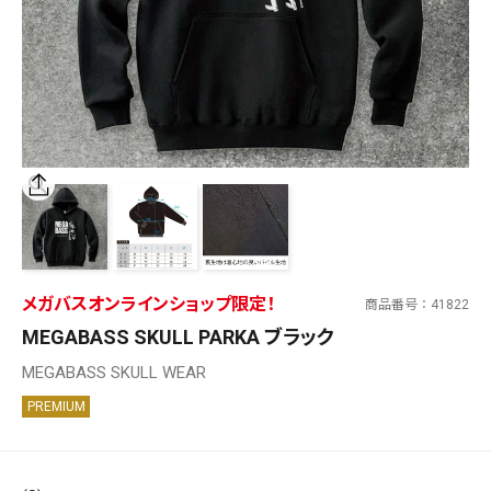
SALT WATER
OUTDOOR
価格
～
¥
¥
メガバスオンラインショップ限定！
商品番号
41822
在庫あり
MEGABASS SKULL PARKA ブラック
在庫
MEGABASS SKULL WEAR
全て
PREMIUM