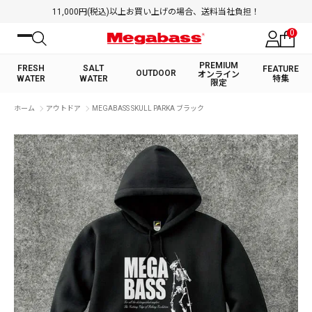
11,000円(税込)以上お買い上げの場合、送料当社負担！
0
PREMIUM
FRESH
SALT
FEATURE
OUTDOOR
オンライン
WATER
WATER
特集
限定
絞り込み検索
ホーム
アウトドア
MEGABASS SKULL PARKA ブラック
FRESH WATER TOP
SALT WATER TOP
BASS ROD
SALTWATER ROD
BASS LURE
TROUT ROD
SALTWATER LURE
TROUT LURE
キーワード
カテゴリ
PREMIUM オンライン限定
FRESH WATER