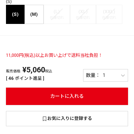
(S)
PREMIUM
(L)
(XL)
(XXL)
(S)
(M)
在庫切れ
在庫切れ
在庫切れ
PREMIUM
［ オンライン限定 ］
全て
11,000円(税込)以上お買い上げで送料当社負担！
新作
¥
5,060
販売価格:
税込
2026
NEW PRODUCTS
[
46
ポイント進呈 ]
全て
カートに入れる
リセット
この内容で検索する
お気に入りに登録する