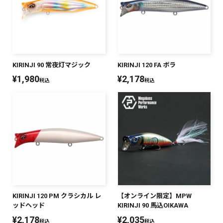
KIRINJI 90 常夜灯マジック
KIRINJI 120 FA ボラ
¥
1,980
¥
2,178
税込
税込
KIRINJI 120 PM クラシカル レ
【オンライン限定】MPW
ッドヘッド
KIRINJI 90 馬込OIKAWA
¥
2,178
¥
2,035
税込
税込