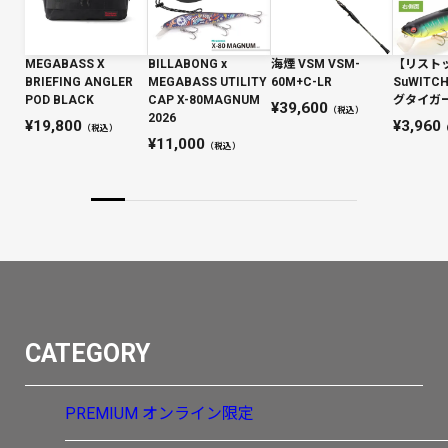
MEGABASS X
BILLABONG x
海煙 VSM VSM-
【リスト
BRIEFING ANGLER
MEGABASS UTILITY
60M+C-LR
SuWIT
POD BLACK
CAP X-80MAGNUM
グタイガー 
39,600
（税込）
2026
19,800
3,960
（税込）
11,000
（税込）
CATEGORY
PREMIUM
オンライン限定