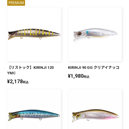
PREMIUM
PREMIUM
PREMIUM
［ オンライン限定 ］
全て
新作
【リストック】KIRINJI 120
KIRINJI 90 GG クリアイナッコ
2026
NEW PRODUCTS
YMC
¥
1,980
税込
全て
¥
2,178
税込
リセット
この内容で検索する