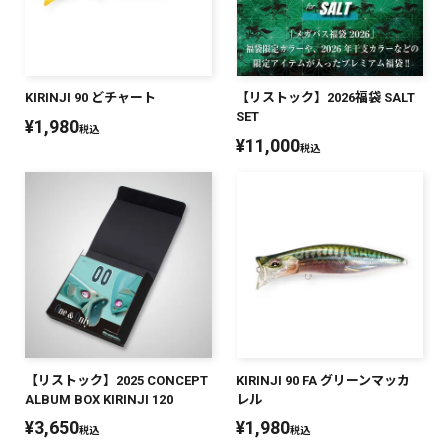
SALT WATER
OUTDOOR
KIRINJI 90 どチャート
【リストック】2026福袋 SALT
SET
¥
1,980
税込
¥
11,000
税込
価格
～
¥
¥
在庫あり
在庫
全て
【リストック】2025 CONCEPT
KIRINJI 90 FA グリーンマッカ
ALBUM BOX KIRINJI 120
レル
¥
3,650
¥
1,980
税込
税込