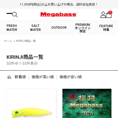
11,000円(税込)以上お買い上げの場合、送料当社負担！
0
PREMIUM
FRESH
SALT
FEATURE
OUTDOOR
オンライン
WATER
WATER
特集
限定
絞り込み検索
ホーム
KIRINJI商品一覧
FRESH WATER TOP
SALT WATER TOP
BASS ROD
SALTWATER ROD
BASS LURE
TROUT ROD
SALTWATER LURE
TROUT LURE
キーワード
KIRINJI商品一覧
55件中 1-55件表示
新着順
価格が高い順
価格が安い順
カテゴリ
PREMIUM オンライン限定
FRESH WATER