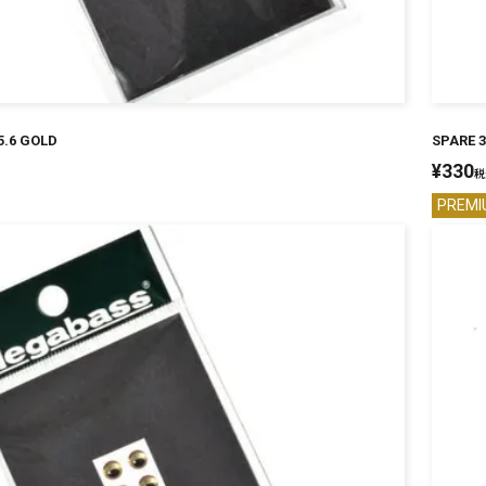
5.6 GOLD
SPARE 3
¥
330
税
PREMI