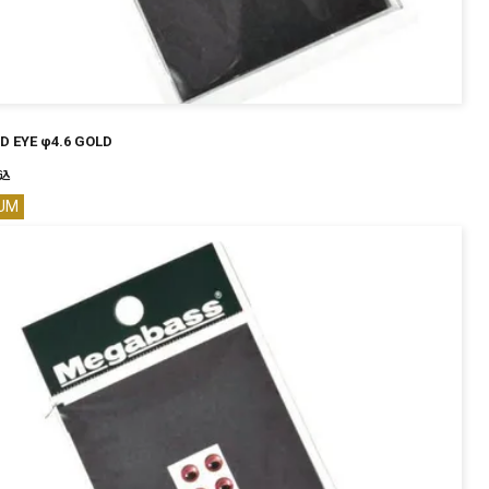
D EYE φ4.6 GOLD
込
UM