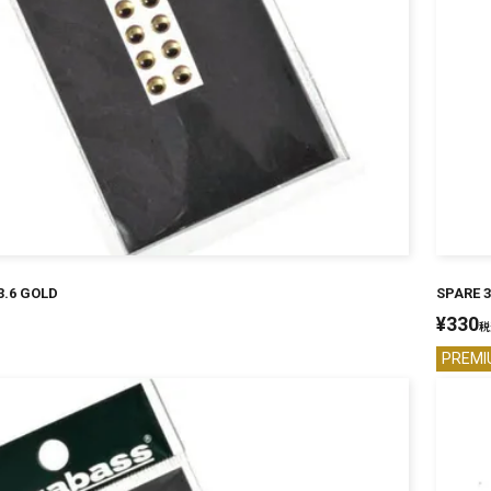
3.6 GOLD
SPARE 3
¥
330
税
PREMI