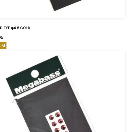
D EYE φ6.5 GOLD
込
UM