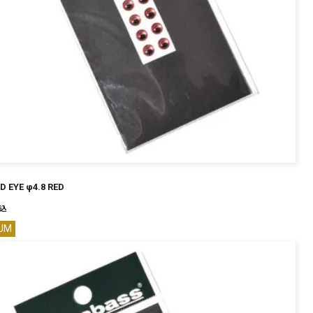
D EYE φ4.8 RED
込
UM