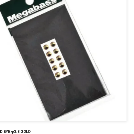
～
¥
在庫あり
全て
D EYE φ3.8 GOLD