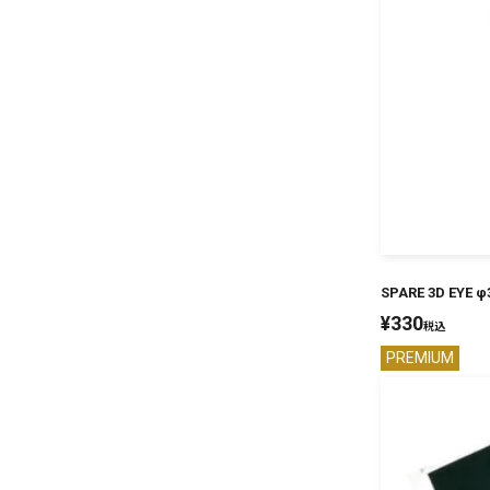
SPARE 3D EYE φ
¥
330
税込
PREMIUM