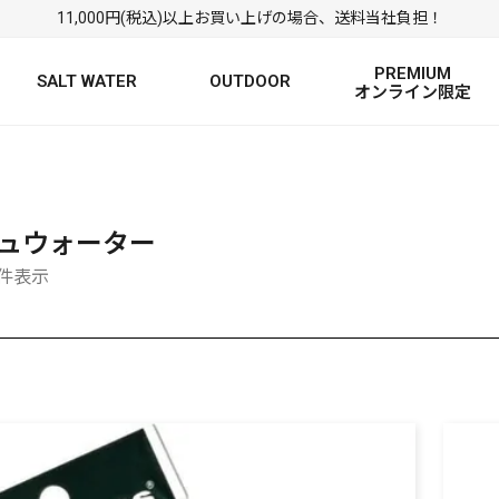
11,000円(税込)以上お買い上げの場合、送料当社負担！
PREMIUM
SALT WATER
OUTDOOR
オンライン限定
FRESH WATER TOP
SALT WATER TOP
絞り込み検索
BASS ROD
SALTWATER ROD
BASS LURE
TROUT ROD
SALTWATER LURE
TROUT LURE
ュウォーター
0件表示
定
FRESH WATER