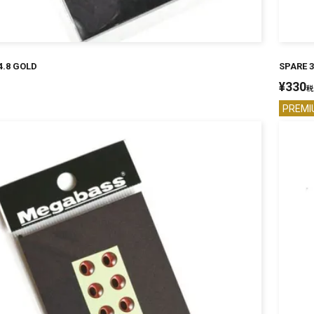
4.8 GOLD
SPARE 3
¥
330
税
PREMI