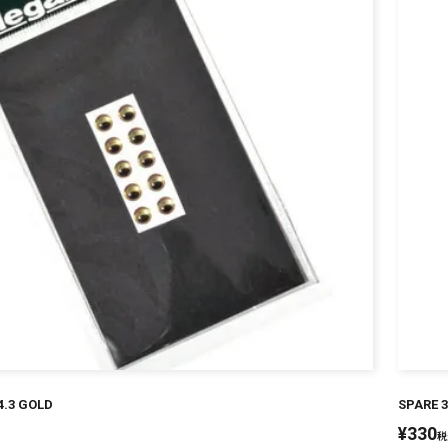
4.3 GOLD
SPARE 3
¥
330
税