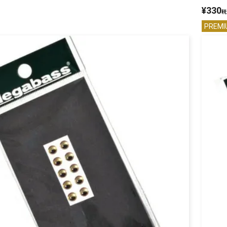
¥
330
税
PREMI
リセット
この内容で検索する