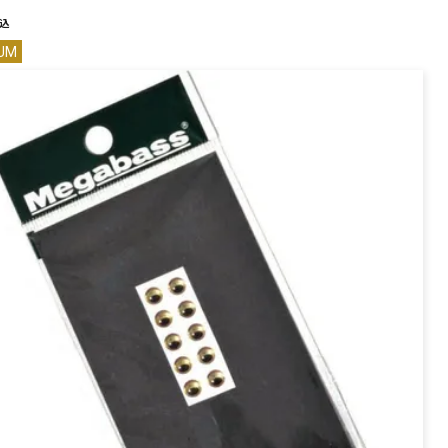
PREMIUM
込
UM
全て
新作
全て