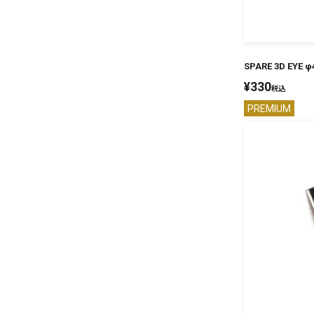
SPARE 3D EYE φ
¥
330
税込
PREMIUM