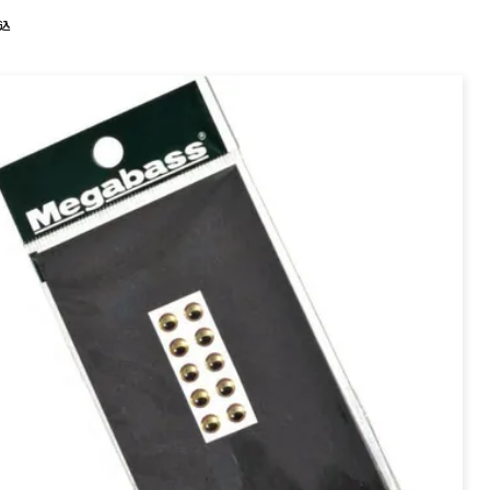
PREMIUM
込
全て
新作
全て