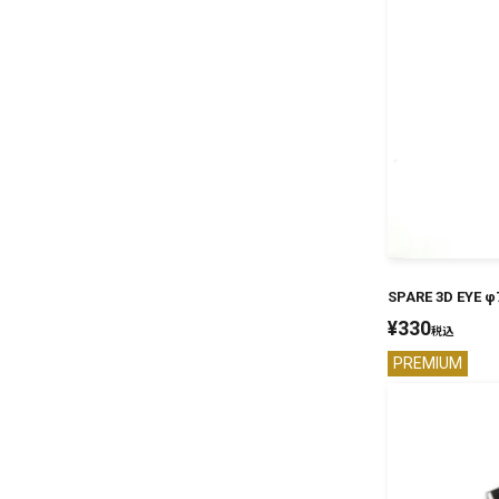
SPARE 3D EYE φ
¥
330
税込
PREMIUM