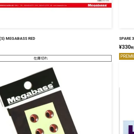
) MEGABASS RED
SPARE 3
¥
330
税
PREMI
在庫切れ