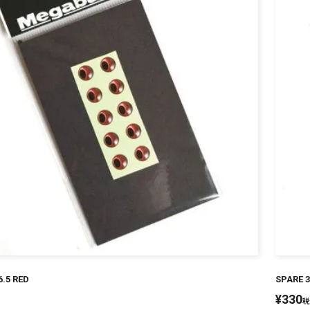
6.5 RED
SPARE 3
¥
330
税