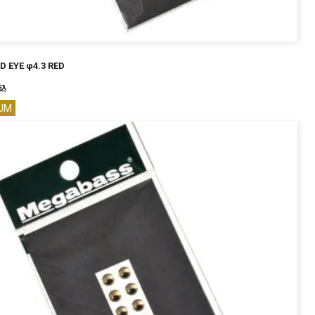
D EYE φ4.3 RED
込
UM