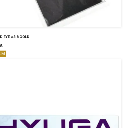
D EYE φ3.8 GOLD
込
UM