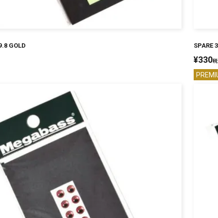
9.8 GOLD
SPARE 3
¥
330
税
PREMI