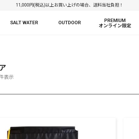
11,000円(税込)以上お買い上げの場合、送料当社負担！
PREMIUM
SALT WATER
OUTDOOR
オンライン限定
FRESH WATER TOP
SALT WATER TOP
絞り込み検索
BASS ROD
SALTWATER ROD
BASS LURE
TROUT ROD
SALTWATER LURE
TROUT LURE
ア
0件表示
定
FRESH WATER