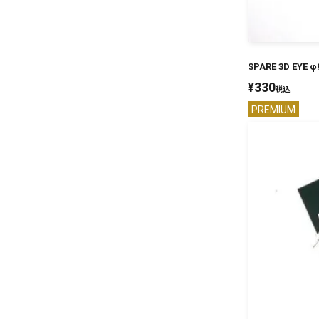
SPARE 3D EYE φ
¥
330
税込
PREMIUM