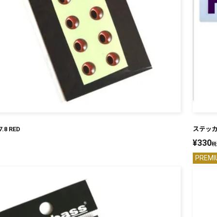
7.8 RED
ステッカー
¥
330
税
PREMI