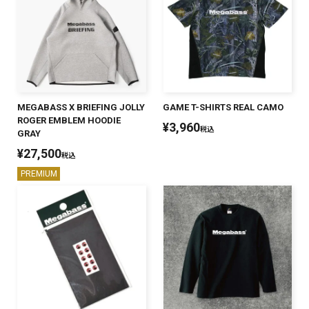
MEGABASS X BRIEFING JOLLY
GAME T-SHIRTS REAL CAMO
ROGER EMBLEM HOODIE
¥
3,960
税込
GRAY
¥
27,500
税込
PREMIUM