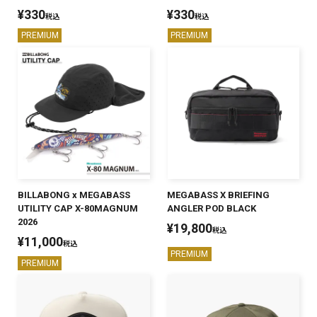
¥
330
¥
330
税込
税込
PREMIUM
PREMIUM
BILLABONG x MEGABASS
MEGABASS X BRIEFING
UTILITY CAP X-80MAGNUM
ANGLER POD BLACK
2026
¥
19,800
税込
¥
11,000
税込
PREMIUM
PREMIUM