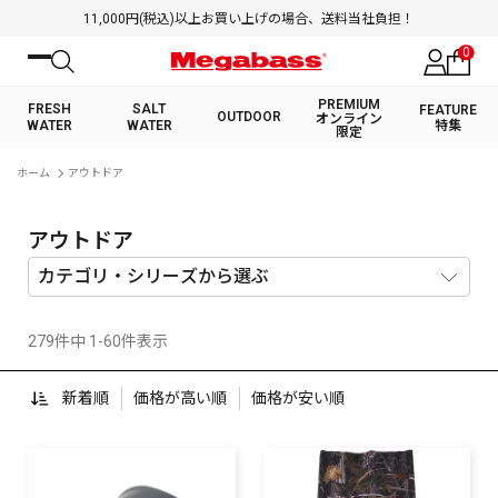
11,000円(税込)以上お買い上げの場合、送料当社負担！
0
PREMIUM
FRESH
SALT
FEATURE
OUTDOOR
オンライン
WATER
WATER
特集
限定
絞り込み検索
ホーム
アウトドア
FRESH WATER TOP
SALT WATER TOP
BASS ROD
SALTWATER ROD
BASS LURE
TROUT ROD
SALTWATER LURE
TROUT LURE
キーワード
アウトドア
279件中 1-60件表示
カテゴリ
新着順
価格が高い順
価格が安い順
PREMIUM オンライン限定
FRESH WATER