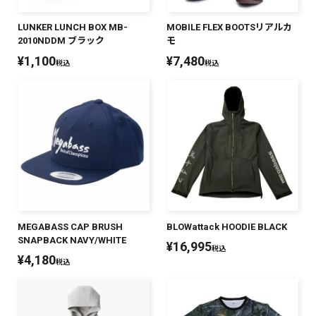
LUNKER LUNCH BOX MB-
MOBILE FLEX BOOTSリアルカ
2010NDDM ブラック
モ
¥
1,100
¥
7,480
税込
税込
MEGABASS CAP BRUSH
BLOWattack HOODIE BLACK
SNAPBACK NAVY/WHITE
¥
16,995
税込
¥
4,180
税込