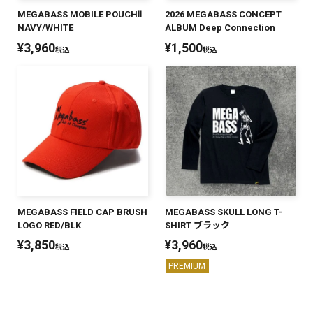
MEGABASS MOBILE POUCHⅡ
2026 MEGABASS CONCEPT
NAVY/WHITE
ALBUM Deep Connection
¥
3,960
¥
1,500
税込
税込
MEGABASS FIELD CAP BRUSH
MEGABASS SKULL LONG T-
LOGO RED/BLK
SHIRT ブラック
¥
3,850
¥
3,960
税込
税込
PREMIUM