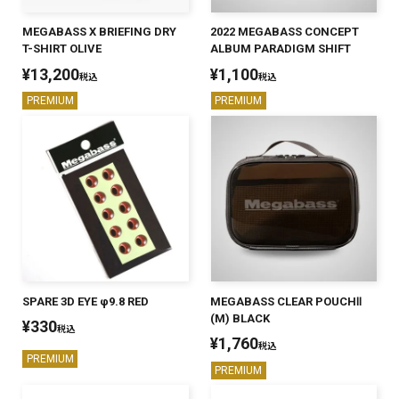
MEGABASS X BRIEFING DRY
2022 MEGABASS CONCEPT
T-SHIRT OLIVE
ALBUM PARADIGM SHIFT
¥
13,200
¥
1,100
税込
税込
PREMIUM
PREMIUM
SPARE 3D EYE φ9.8 RED
MEGABASS CLEAR POUCHⅡ
(M) BLACK
¥
330
税込
¥
1,760
税込
PREMIUM
PREMIUM