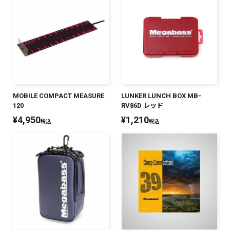
MOBILE COMPACT MEASURE
LUNKER LUNCH BOX MB-
120
RV86D レッド
¥
4,950
¥
1,210
税込
税込