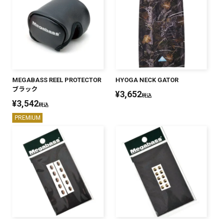
SALT WATER
OUTDOOR
MEGABASS REEL PROTECTOR
HYOGA NECK GATOR
価格
～
¥
¥
ブラック
¥
3,652
税込
¥
3,542
税込
PREMIUM
在庫あり
在庫
全て