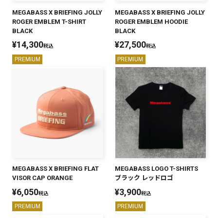
MEGABASS X BRIEFING JOLLY
MEGABASS X BRIEFING JOLLY
ROGER EMBLEM T-SHIRT
ROGER EMBLEM HOODIE
BLACK
BLACK
¥
14,300
¥
27,500
税込
税込
PREMIUM
PREMIUM
MEGABASS X BRIEFING FLAT
MEGABASS LOGO T-SHIRTS
VISOR CAP ORANGE
ブラック レッドロゴ
¥
6,050
¥
3,900
税込
税込
PREMIUM
PREMIUM