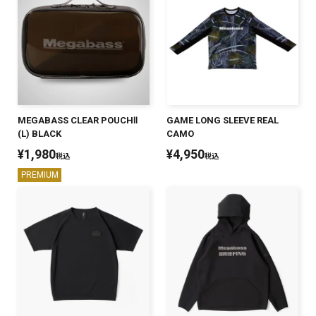
MEGABASS CLEAR POUCHⅡ
GAME LONG SLEEVE REAL
(L) BLACK
CAMO
¥
1,980
¥
4,950
税込
税込
PREMIUM