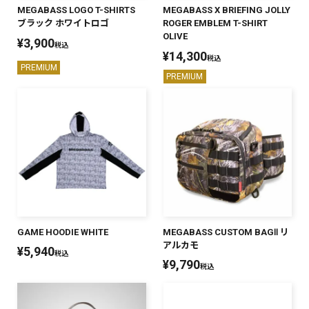
MEGABASS LOGO T-SHIRTS
MEGABASS X BRIEFING JOLLY
ブラック ホワイトロゴ
ROGER EMBLEM T-SHIRT
OLIVE
¥
3,900
税込
¥
14,300
税込
PREMIUM
PREMIUM
GAME HOODIE WHITE
MEGABASS CUSTOM BAGⅡ リ
アルカモ
¥
5,940
税込
¥
9,790
税込