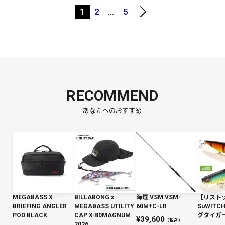
1
2
…
5
RECOMMEND
あなたへのおすすめ
MEGABASS X
BILLABONG x
海煙 VSM VSM-
【リスト
BRIEFING ANGLER
MEGABASS UTILITY
60M+C-LR
SuWIT
POD BLACK
CAP X-80MAGNUM
グタイガー 
39,600
（税込）
2026