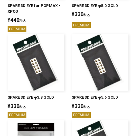
SPARE 3D EYE for POPMAX・
SPARE 3D EYE φ5.0 GOLD
PREMIUM
XPOD
¥
330
税込
PREMIUM
¥
440
［ オンライン限定 ］
税込
PREMIUM
全て
PREMIUM
新作
2026
NEW PRODUCTS
全て
SPARE 3D EYE φ3.8 GOLD
SPARE 3D EYE φ5.6 GOLD
¥
330
¥
330
税込
税込
リセット
この内容で検索する
PREMIUM
PREMIUM