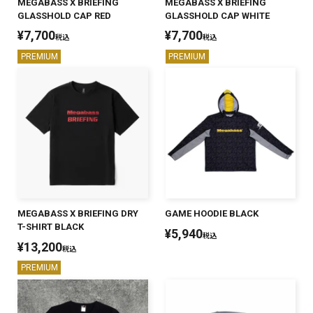
MEGABASS X BRIEFING
MEGABASS X BRIEFING
GLASSHOLD CAP RED
GLASSHOLD CAP WHITE
¥
7,700
¥
7,700
税込
税込
PREMIUM
PREMIUM
MEGABASS X BRIEFING DRY
GAME HOODIE BLACK
T-SHIRT BLACK
¥
5,940
税込
¥
13,200
税込
PREMIUM