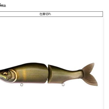
PREMIUM
5
税込
在庫切れ
全て
新作
全て