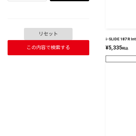
リセット
i-SLIDE 187 
¥
5,335
この内容で検索する
税込