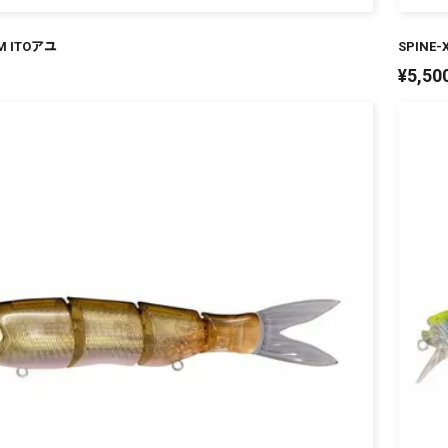
PM ITOアユ
SPINE-
¥
5,50