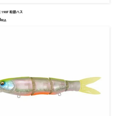
X 190F 和銀ハス
0
税込