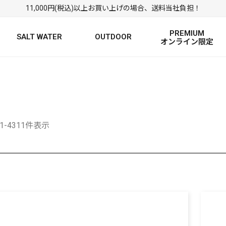
11,000円(税込)以上お買い上げの場合、送料当社負担！
PREMIUM
SALT WATER
OUTDOOR
オンライン限定
FRESH WATER TOP
SALT WATER TOP
絞り込み検索
BASS ROD
SALTWATER ROD
BASS LURE
TROUT ROD
SALTWATER LURE
TROUT LURE
61-4311件表示
定
FRESH WATER