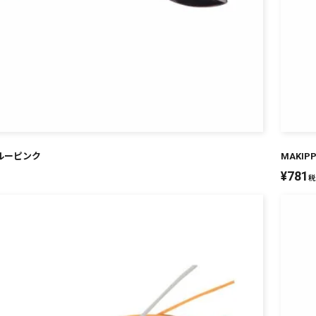
 ブルーピンク
MAKIP
¥
781
税