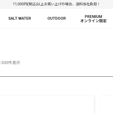
11,000円(税込)以上お買い上げの場合、送料当社負担！
PREMIUM
SALT WATER
OUTDOOR
オンライン限定
FRESH WATER TOP
SALT WATER TOP
絞り込み検索
BASS ROD
SALTWATER ROD
BASS LURE
TROUT ROD
SALTWATER LURE
TROUT LURE
1-300件表示
定
FRESH WATER