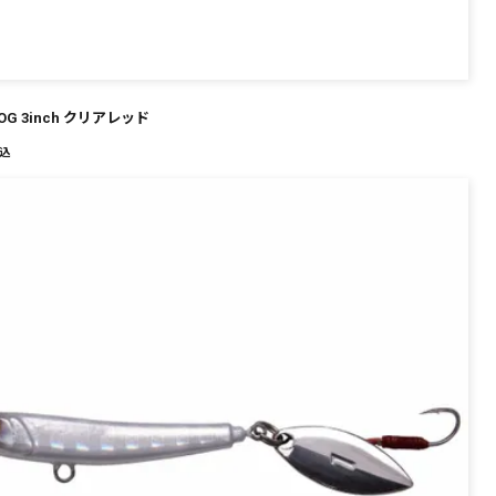
HOG 3inch クリアレッド
込