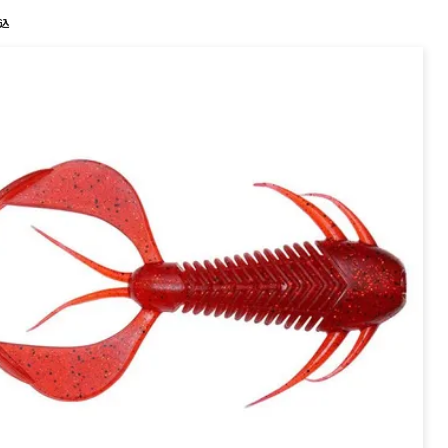
PREMIUM
込
全て
新作
全て