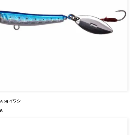
PA 5g イワシ
込