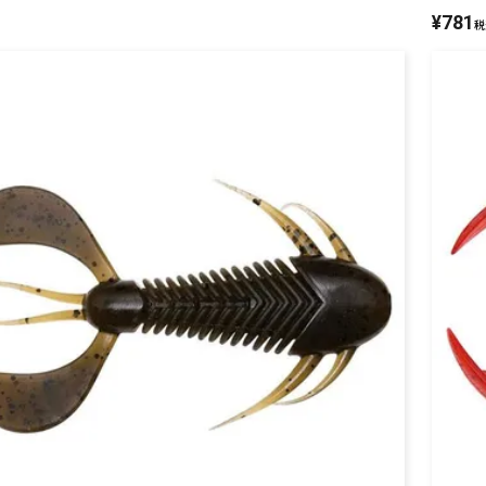
¥
781
税
リセット
この内容で検索する