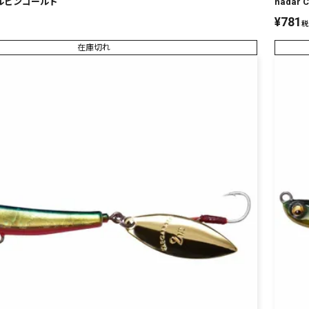
 ブルピンゴールド
nadar
¥
781
税
在庫切れ