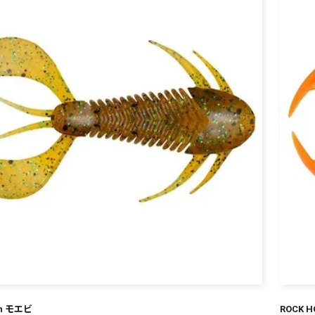
¥
ch モエビ
ROCK 