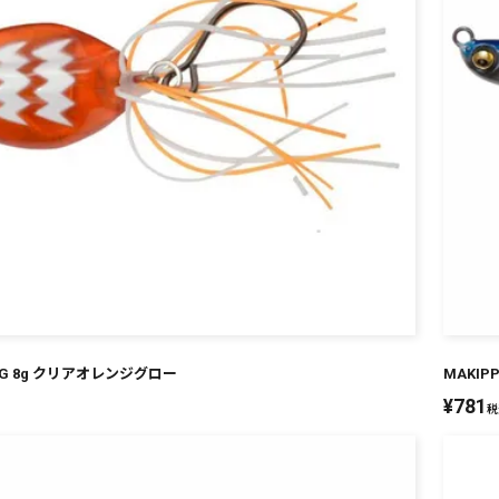
 JIG 8g クリアオレンジグロー
MAKIP
¥
781
税