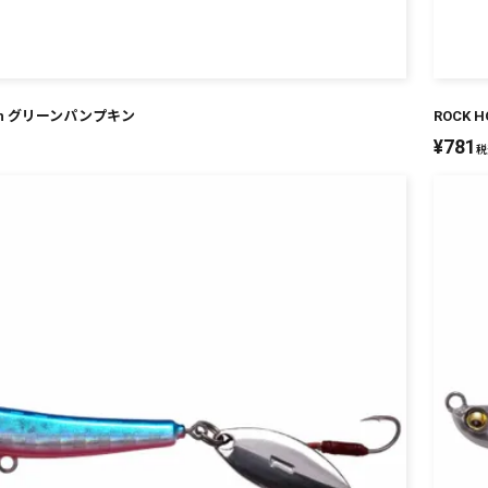
inch グリーンパンプキン
ROCK 
¥
781
税