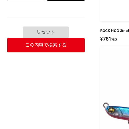
ROCK HOG 3
リセット
¥
781
税込
この内容で検索する