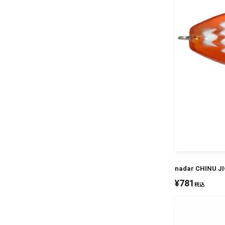
nadar CHINU
¥
781
税込